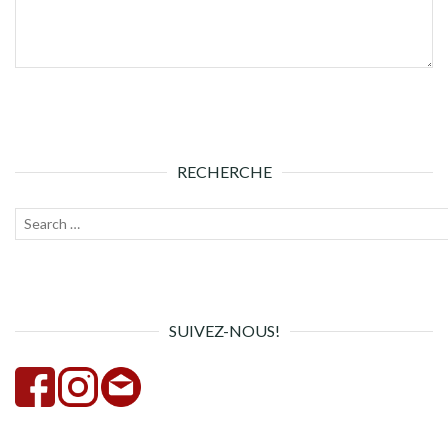
RECHERCHE
Recherche
Lanc
pour :
la
rech
SUIVEZ-NOUS!