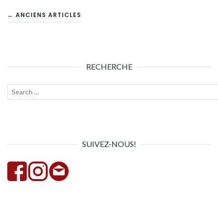
NAVIGATION
← ANCIENS ARTICLES
DES
ARTICLES
RECHERCHE
Recherche
Lanc
pour :
la
rech
SUIVEZ-NOUS!