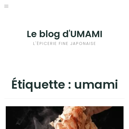
Aller
au
輸出手続きについて
contenu
LE GOÛT DU JAPON DANS VOTRE CUISINE
Le blog d'UMAMI
AU QUOTIDIEN
L'ÉPICERIE FINE JAPONAISE
Étiquette :
umami