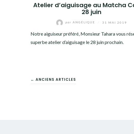
Atelier d’aiguisage au Matcha C
28 juin
par
ANGÉLIQUE
/
31 MAI 2019
Notre aiguiseur préféré, Monsieur Tahara vous rés
superbe atelier d’aiguisage le 28 juin prochain.
NAVIGATION
← ANCIENS ARTICLES
DES
ARTICLES