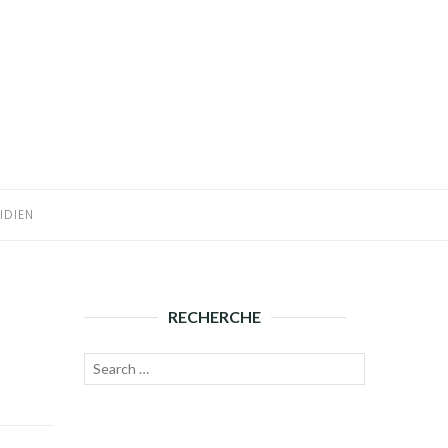
IDIEN
RECHERCHE
Recherche
Lancer
pour :
la
recherche