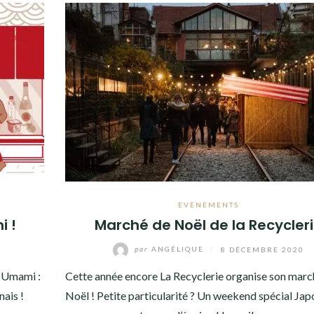
EVÈNEMENTS
i !
Marché de Noël de la Recycler
par
ANGÉLIQUE
/
8 DÉCEMBRE 2020
z Umami :
Cette année encore La Recyclerie organise son marc
nais !
Noël ! Petite particularité ? Un weekend spécial Jap