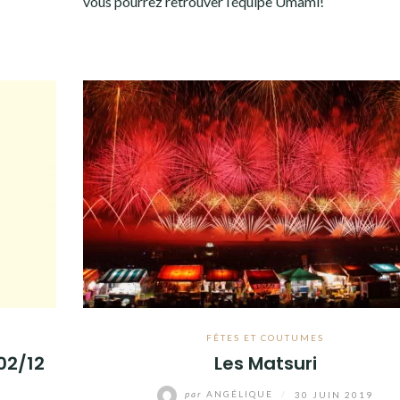
vous pourrez retrouver l’équipe Umami!
FÊTES ET COUTUMES
02/12
Les Matsuri
par
ANGÉLIQUE
/
30 JUIN 2019