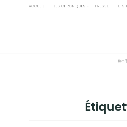
Aller
ACCUEIL
LES CHRONIQUES
PRESSE
E-S
au
輸出手続きについて
contenu
LE GOÛT DU JAPON DANS VOTRE CUISINE
AU QUOTIDIEN
輸出
Étiquet