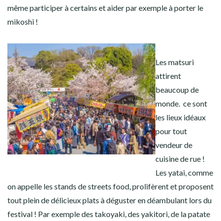
même participer à certains et aider par exemple à porter le
mikoshi !
Les matsuri
attirent
beaucoup de
monde. ce sont
les lieux idéaux
pour tout
vendeur de
cuisine de rue !
Les yatai, comme
on appelle les stands de streets food, prolifèrent et proposent
tout plein de délicieux plats à déguster en déambulant lors du
festival ! Par exemple des takoyaki, des yakitori, de la patate