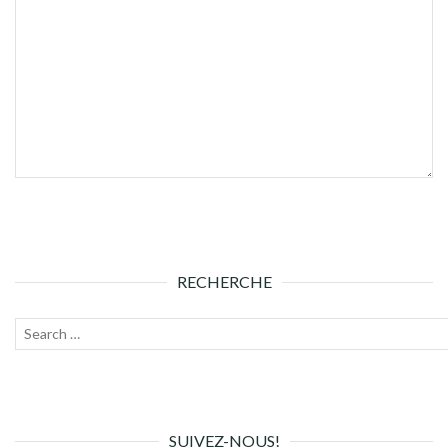
RECHERCHE
Recherche
Lanc
pour :
la
rech
SUIVEZ-NOUS!