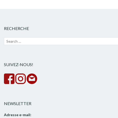
RECHERCHE
Recherche
Lanc
pour :
la
rech
SUIVEZ-NOUS!
NEWSLETTER
Adresse e-mail: