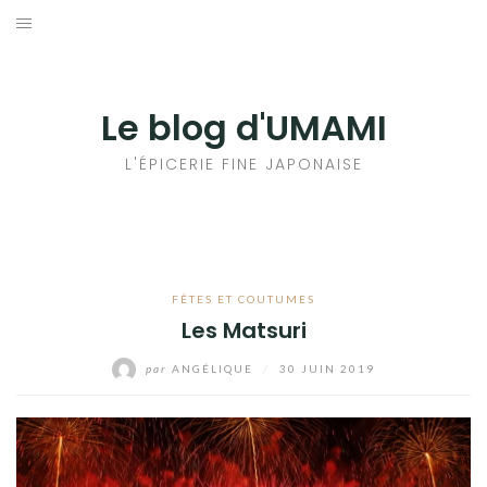
Aller
au
輸出手続きについて
contenu
LE GOÛT DU JAPON DANS VOTRE CUISINE
Le blog d'UMAMI
AU QUOTIDIEN
L'ÉPICERIE FINE JAPONAISE
FÊTES ET COUTUMES
Les Matsuri
par
ANGÉLIQUE
/
30 JUIN 2019