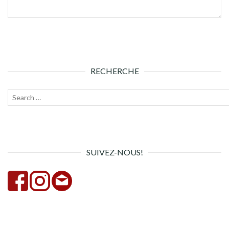
RECHERCHE
Recherche
Lanc
pour :
la
rech
SUIVEZ-NOUS!