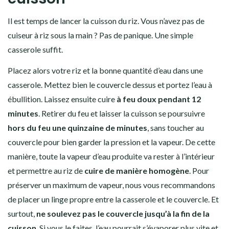
Il est temps de lancer la
cuisson du riz
. Vous n’avez pas de
cuiseur à riz
sous la main ? Pas de panique. Une simple
casserole suffit.
Placez alors votre
riz
et la bonne quantité d’eau dans une
casserole. Mettez bien le couvercle dessus et portez l’eau à
ébullition. Laissez ensuite cuire
à feu doux pendant 12
minutes
. Retirer du feu et laisser la cuisson se poursuivre
hors du feu une quinzaine de minutes
, sans toucher au
couvercle pour bien garder la
pression
et la
vapeur.
De cette
manière, toute la
vapeur
d’eau produite va rester à l’intérieur
et permettre au
riz
de
cuire de manière homogène
. Pour
préserver un maximum de vapeur, nous vous recommandons
de placer un linge propre entre la casserole et le couvercle. Et
surtout,
ne soulevez pas
le couvercle jusqu’à la fin de la
cuisson
. Si vous le faites, l’eau pourrait s’évaporer plus vite et