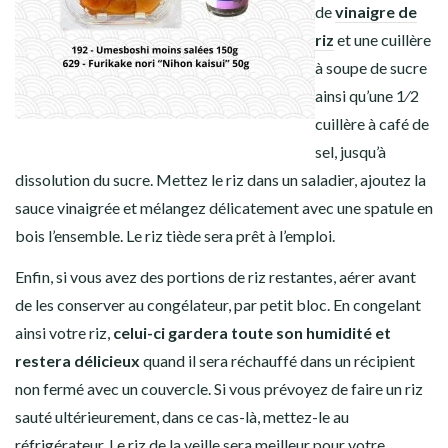
de
vinaigre de
riz
et une cuillère
à soupe de sucre
ainsi qu’une 1⁄2
cuillère à café de
sel, jusqu’à
dissolution du sucre. Mettez le
riz
dans un saladier, ajoutez la
sauce vinaigrée et mélangez délicatement avec une spatule en
bois l’ensemble. Le
riz
tiède sera prêt à l’emploi.
Enfin, si vous avez des portions de
riz
restantes, aérer avant
de les conserver au
congélateur,
par petit bloc. En congelant
ainsi votre
riz,
celui-ci gardera toute son humidité et
restera délicieux
quand il sera réchauffé dans un récipient
non fermé avec un couvercle. Si vous prévoyez de faire un
riz
sauté
ultérieurement, dans ce cas-là, mettez-le au
réfrigérateur. Le
riz
de la veille sera meilleur pour votre