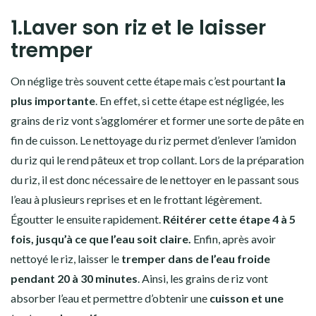
1.Laver son riz et le laisser
tremper
On néglige très souvent cette étape mais c’est pourtant
la
plus importante
. En effet, si cette étape est négligée, les
grains de riz
vont s’agglomérer et former une sorte de pâte en
fin de cuisson. Le
nettoyage du riz
permet d’enlever l’
amidon
du riz
qui le rend pâteux et trop collant. Lors de la préparation
du
riz,
il est donc nécessaire de le
nettoyer
en le passant sous
l’eau à plusieurs reprises et en le frottant légèrement.
Égoutter le ensuite rapidement.
Réitérer cette étape 4 à 5
fois, jusqu’à ce que l’eau soit claire.
Enfin, après avoir
nettoyé le
riz,
laisser le
tremper dans de l’eau froide
pendant 20 à 30 minutes
. Ainsi, les
grains de riz
vont
absorber l’eau et permettre d’obtenir une
cuisson et une