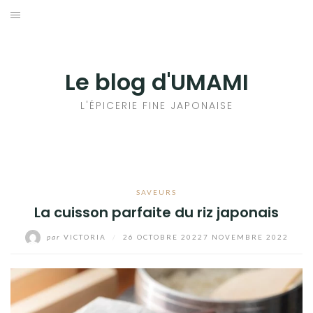
Aller
au
輸出手続きについて
contenu
LE GOÛT DU JAPON DANS VOTRE CUISINE
Le blog d'UMAMI
AU QUOTIDIEN
L'ÉPICERIE FINE JAPONAISE
SAVEURS
La cuisson parfaite du riz japonais
par
VICTORIA
/
26 OCTOBRE 2022
7 NOVEMBRE 2022