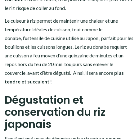
le
riz
risque de coller au fond.
Le
cuiseur à riz
permet de maintenir une chaleur et une
température idéales de cuisson, tout comme le
donabe
,
l’ustensile de cuisine utilisé au Japon , parfait pour les
bouillons et les cuissons longues. Le
riz
au
donabe
requiert
une cuisson à feu moyen d’une quinzaine de minutes et un
repos hors du feu de 20 min, toujours sans enlever le
couvercle, avant d’être dégusté. Ainsi, il sera encore
plus
tendre et succulent
!
Dégustation et
conservation du riz
japonais
Il ne tient qu’à vous de déguster votre
riz nature,
pour en