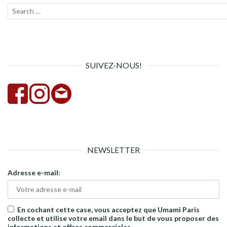
Recherche
Lanc
pour :
la
rech
SUIVEZ-NOUS!
NEWSLETTER
Adresse e-mail:
En cochant cette case, vous acceptez que Umami Paris
collecte et utilise votre email dans le but de vous proposer des
informations et offres commerciales