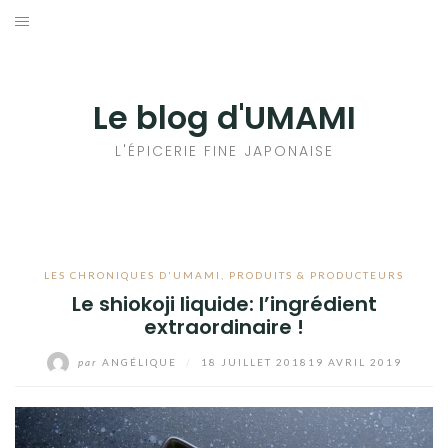
Aller
au
輸出手続きについて
contenu
LE GOÛT DU JAPON DANS VOTRE CUISINE
Le blog d'UMAMI
AU QUOTIDIEN
L'ÉPICERIE FINE JAPONAISE
LES CHRONIQUES D'UMAMI
,
PRODUITS & PRODUCTEURS
Le shiokoji liquide: l’ingrédient
extraordinaire !
par
ANGÉLIQUE
/
18 JUILLET 2018
19 AVRIL 2019