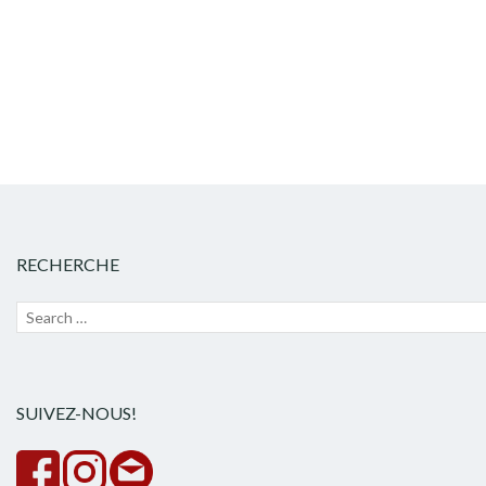
articles
RECHERCHE
Recherche
Lanc
pour :
la
rech
SUIVEZ-NOUS!