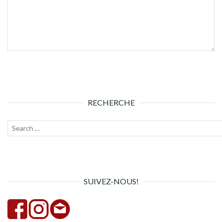
RECHERCHE
Recherche
Lanc
pour :
la
rech
SUIVEZ-NOUS!