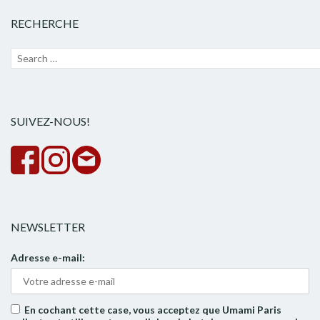
RECHERCHE
Recherche
Lanc
pour :
la
rech
SUIVEZ-NOUS!
NEWSLETTER
Adresse e-mail:
En cochant cette case, vous acceptez que Umami Paris