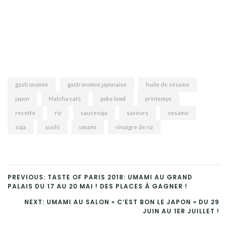
gastronomie
gastronomie japonaise
huile de sésame
japon
Matcha café
poke bowl
printemps
recette
riz
saucesoja
saveurs
sesame
soja
sushi
umami
vinaigre de riz
PREVIOUS: TASTE OF PARIS 2018: UMAMI AU GRAND
PALAIS DU 17 AU 20 MAI ! DES PLACES À GAGNER !
NEXT: UMAMI AU SALON « C’EST BON LE JAPON » DU 29
JUIN AU 1ER JUILLET !