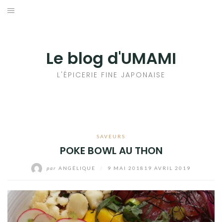
Aller
au
輸出手続きについて
contenu
LE GOÛT DU JAPON DANS VOTRE CUISINE
Le blog d'UMAMI
AU QUOTIDIEN
L'ÉPICERIE FINE JAPONAISE
SAVEURS
POKE BOWL AU THON
par
ANGÉLIQUE
/
9 MAI 2018
19 AVRIL 2019