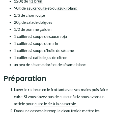
120g de
riz brun
90g de
azuki rouge
et/ou
azuki blanc
1/3 de chou rouge
20g de
salade d’algues
1/2 de pomme golden
1 cuillère à soupe de
sauce soja
1 cuillère à soupe de
mirin
1 cuillère à soupe d
‘
huile de sésame
1 cuillère à café de jus de citron
un peu de
sésame doré
et de
sésame blanc
Préparation
Laver le
riz brun
en le frottant avec vos mains puis faire
cuire. Si vous n’avez pas de cuiseur à riz nous avons un
article pour
cuire le riz à la casserole.
Dans une casserole remplie d’eau froide mettre les