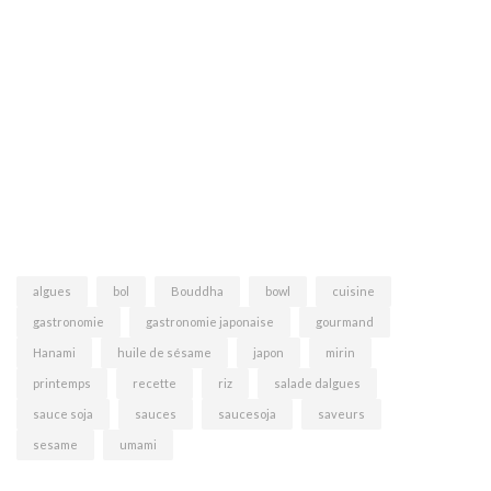
algues
bol
Bouddha
bowl
cuisine
gastronomie
gastronomie japonaise
gourmand
Hanami
huile de sésame
japon
mirin
printemps
recette
riz
salade dalgues
sauce soja
sauces
saucesoja
saveurs
sesame
umami