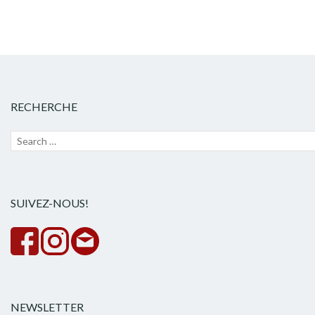
RECHERCHE
Recherche
Lanc
pour :
la
rech
SUIVEZ-NOUS!
NEWSLETTER