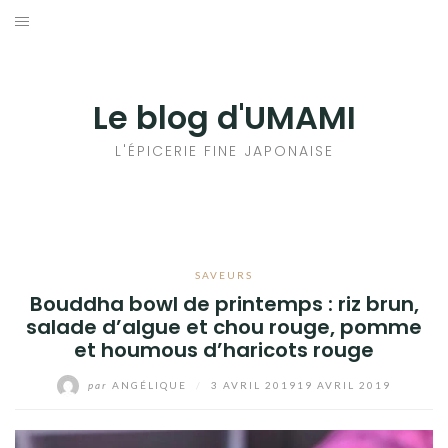
Aller
au
輸出手続きについて
contenu
LE GOÛT DU JAPON DANS VOTRE CUISINE
Le blog d'UMAMI
AU QUOTIDIEN
L'ÉPICERIE FINE JAPONAISE
SAVEURS
Bouddha bowl de printemps : riz brun,
salade d’algue et chou rouge, pomme
et houmous d’haricots rouge
par
ANGÉLIQUE
/
3 AVRIL 2019
19 AVRIL 2019