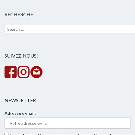
RECHERCHE
Recherche
Lanc
pour :
la
rech
SUIVEZ-NOUS!
NEWSLETTER
Adresse e-mail: