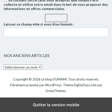
En cochant cette case, vous acceptez que Umami Paris
collecte et utilise votre email dans le but de vous proposer des
informations et offres commerciales
Laissez ce champ vide si vous êtes humain :
NOS ANCIENS ARTICLES
Nos
anciens
articles
Copyright © 2026
Le blog d'UMAMI
. Tous droits réservés.
Fièrement propulsé par
WordPress
. Thème
EightyDays Lite
par
GretaThemes.
Quitter la version mobile