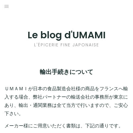
Aller
au
輸出手続きについて
contenu
LE GOÛT DU JAPON DANS VOTRE CUISINE
Le blog d'UMAMI
AU QUOTIDIEN
L'ÉPICERIE FINE JAPONAISE
輸出手続きについて
ＵＭＡＭＩが日本の食品製造会社様の商品をフランスへ輸
入する場合、弊社パートナーの輸送会社の事務所が東京に
あり、輸出・通関業務は全て当方で行いますので、ご安心
下さい。
メーカー様にご用意いただく書類は、下記の通りです。