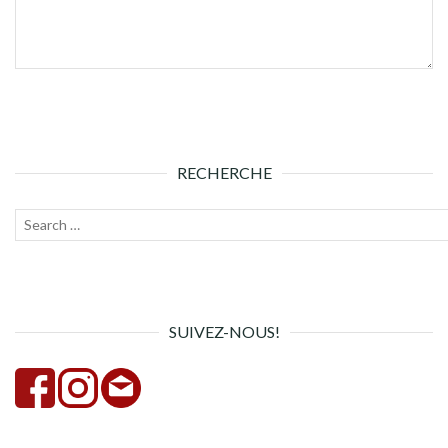
RECHERCHE
Recherche
Lanc
pour :
la
rech
SUIVEZ-NOUS!