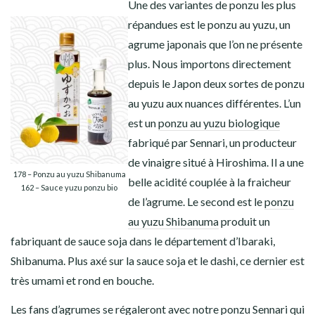
Une des variantes de ponzu les plus
répandues est le ponzu au yuzu, un
agrume japonais que l’on ne présente
plus. Nous importons directement
depuis le Japon deux sortes de ponzu
au yuzu aux nuances différentes. L’un
est un
ponzu au yuzu biologique
fabriqué par Sennari, un producteur
de vinaigre situé à Hiroshima. Il a une
178 – Ponzu au yuzu Shibanuma
belle acidité couplée à la fraicheur
162 – Sauce yuzu ponzu bio
de l’agrume. Le second est le
ponzu
au yuzu Shibanuma
produit un
fabriquant de sauce soja dans le département d’Ibaraki,
Shibanuma. Plus axé sur la sauce soja et le dashi, ce dernier est
très umami et rond en bouche.
Les fans d’agrumes se régaleront avec notre
ponzu Sennari
qui