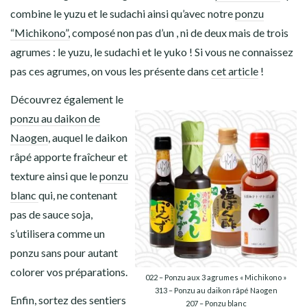
combine le yuzu et le sudachi ainsi qu’avec notre
ponzu
“Michikono”,
composé non pas d’un , ni de deux mais de trois
agrumes : le yuzu, le sudachi et le yuko ! Si vous ne connaissez
pas ces agrumes, on vous les présente dans
cet article
!
Découvrez également le
ponzu au daikon de
Naogen
, auquel le daikon
râpé apporte fraîcheur et
texture ainsi que le
ponzu
blanc
qui, ne contenant
pas de sauce soja,
s’utilisera comme un
ponzu sans pour autant
colorer vos préparations.
022 – Ponzu aux 3 agrumes « Michikono »
313 – Ponzu au daikon râpé Naogen
Enfin, sortez des sentiers
207 – Ponzu blanc