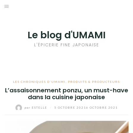
Aller
au
輸出手続きについて
contenu
LE GOÛT DU JAPON DANS VOTRE CUISINE
Le blog d'UMAMI
AU QUOTIDIEN
L'ÉPICERIE FINE JAPONAISE
LES CHRONIQUES D'UMAMI
,
PRODUITS & PRODUCTEURS
L’assaisonnement ponzu, un must-have
dans la cuisine japonaise
par
ESTELLE
/
5 OCTOBRE 2021
6 OCTOBRE 2021