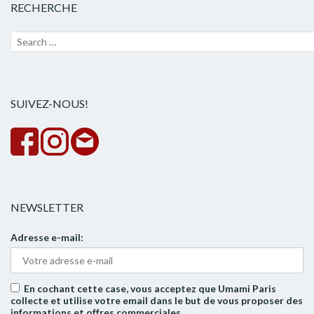
RECHERCHE
Recherche
Lanc
pour :
la
rech
SUIVEZ-NOUS!
NEWSLETTER
Adresse e-mail:
En cochant cette case, vous acceptez que Umami Paris
collecte et utilise votre email dans le but de vous proposer des
informations et offres commerciales