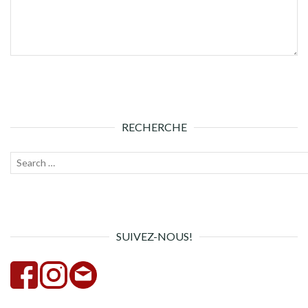
RECHERCHE
Recherche
Lanc
pour :
la
rech
SUIVEZ-NOUS!