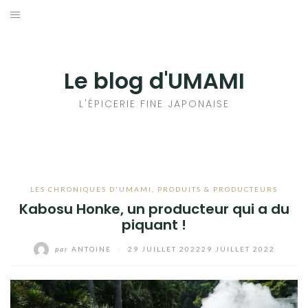
Aller
au
輸出手続きについて
contenu
LE GOÛT DU JAPON DANS VOTRE CUISINE
Le blog d'UMAMI
AU QUOTIDIEN
L'ÉPICERIE FINE JAPONAISE
LES CHRONIQUES D'UMAMI
,
PRODUITS & PRODUCTEURS
Kabosu Honke, un producteur qui a du
piquant !
par
ANTOINE
/
29 JUILLET 2022
29 JUILLET 2022