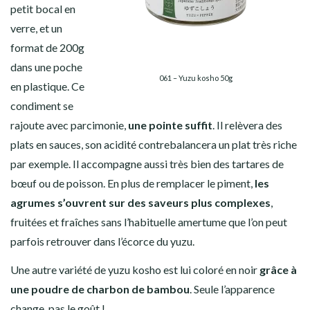
petit bocal en
verre, et un
format de 200g
dans une poche
061 – Yuzu kosho 50g
en plastique. Ce
condiment se
rajoute avec parcimonie,
une pointe suffit
. Il relèvera des
plats en sauces, son acidité contrebalancera un plat très riche
par exemple. Il accompagne aussi très bien des tartares de
bœuf ou de poisson. En plus de remplacer le piment,
les
agrumes s’ouvrent sur des saveurs plus complexes
,
fruitées et fraîches sans l’habituelle amertume que l’on peut
parfois retrouver dans l’écorce du yuzu.
Une autre variété de yuzu kosho est lui coloré en noir
grâce à
une poudre de charbon de bambou
. Seule l’apparence
change, pas le goût !