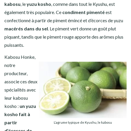
kabosu
, le
yuzu kosho
, comme dans tout le Kyushu, est
également très populaire. Ce
condiment pimenté
est
confectionné à partir de piment émincé et d’écorces de yuzu
macérés dans du sel
. Le piment vert donne un goût plut
piquant, tandis que le piment rouge apporte des arômes plus
puissants.
Kabosu Honke,
notre
producteur,
associe ces deux
spécialités avec
leur kabosu
kosho :
un yuzu
kosho fait à
partir
L’agrume typique de Kyushu, le kabosu
d’écorces de