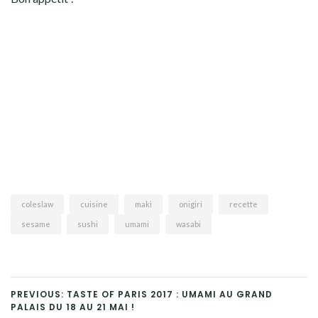
coleslaw
cuisine
maki
onigiri
recette
sesame
sushi
umami
wasabi
PREVIOUS: TASTE OF PARIS 2017 : UMAMI AU GRAND
PALAIS DU 18 AU 21 MAI !