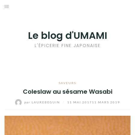
Aller
au
輸出手続きについて
contenu
LE GOÛT DU JAPON DANS VOTRE CUISINE
Le blog d'UMAMI
AU QUOTIDIEN
L'ÉPICERIE FINE JAPONAISE
SAVEURS
Coleslaw au sésame Wasabi
par
LAUREBEGUIN
/
11 MAI 2017
11 MARS 2019