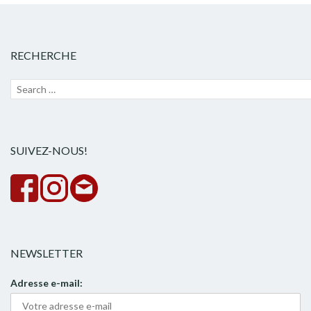
RECHERCHE
Recherche
Lanc
pour :
la
rech
SUIVEZ-NOUS!
NEWSLETTER
Adresse e-mail: