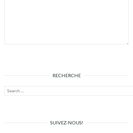
RECHERCHE
Recherche
Lanc
pour :
la
rech
SUIVEZ-NOUS!