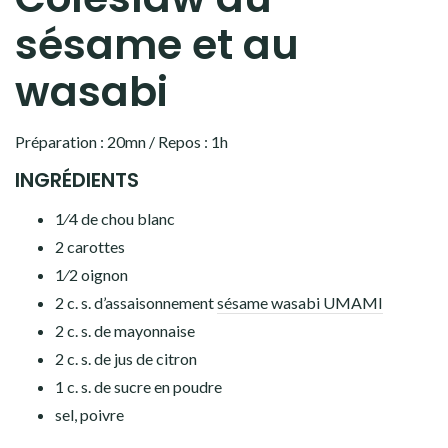
sésame et au
wasabi
Préparation : 20mn / Repos : 1h
INGRÉDIENTS
1⁄4 de chou blanc
2 carottes
1⁄2 oignon
2 c. s. d’assaisonnement
sésame wasabi UMAMI
2 c. s. de mayonnaise
2 c. s. de jus de citron
1 c. s. de sucre en poudre
sel, poivre