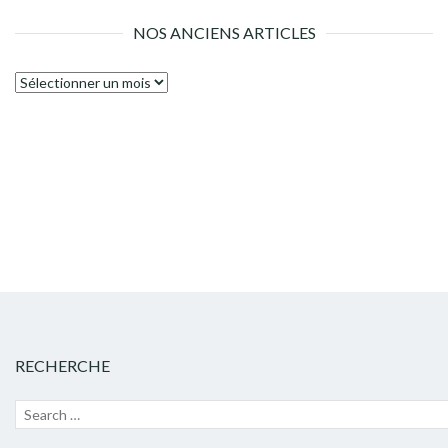
NOS ANCIENS ARTICLES
Nos
anciens
articles
RECHERCHE
Recherche
Lanc
pour :
la