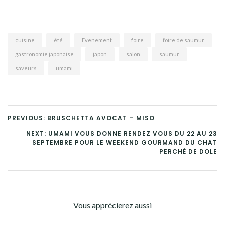
cuisine
été
Evenement
foire
foire de saumur
gastronomie japonaise
japon
salon
saumur
saveurs
umami
PREVIOUS: BRUSCHETTA AVOCAT – MISO
NEXT: UMAMI VOUS DONNE RENDEZ VOUS DU 22 AU 23
SEPTEMBRE POUR LE WEEKEND GOURMAND DU CHAT
PERCHÉ DE DOLE
Vous apprécierez aussi