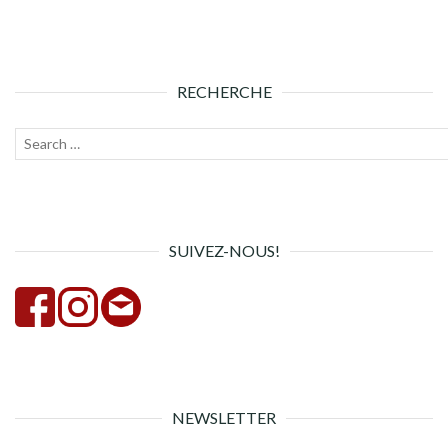
RECHERCHE
Recherche
Lanc
pour :
la
rech
SUIVEZ-NOUS!
NEWSLETTER