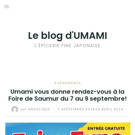
Aller
au
輸出手続きについて
contenu
LE GOÛT DU JAPON DANS VOTRE CUISINE
Le blog d'UMAMI
AU QUOTIDIEN
L'ÉPICERIE FINE JAPONAISE
EVÈNEMENTS
Umami vous donne rendez-vous à la
Foire de Saumur du 7 au 9 septembre!
par
ANGÉLIQUE
/
5 SEPTEMBRE 2018
19 AVRIL 2019