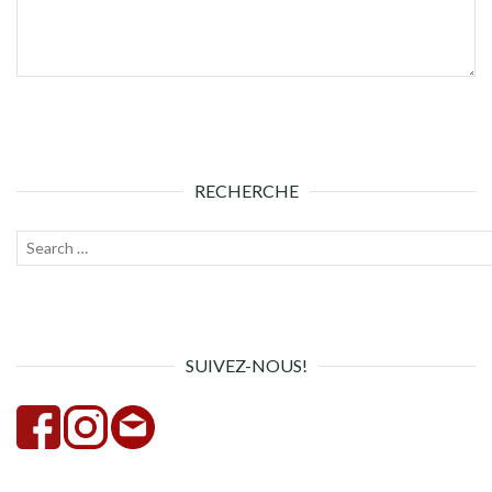
RECHERCHE
Recherche
Lanc
pour :
la
rech
SUIVEZ-NOUS!