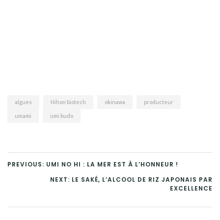
algues
Nihon biotech
okinawa
producteur
umami
umi budo
PREVIOUS: UMI NO HI : LA MER EST À L’HONNEUR !
NEXT: LE SAKÉ, L’ALCOOL DE RIZ JAPONAIS PAR
EXCELLENCE