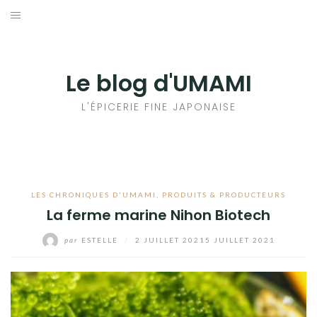
Aller
au
輸出手続きについて
contenu
LE GOÛT DU JAPON DANS VOTRE CUISINE
Le blog d'UMAMI
AU QUOTIDIEN
L'ÉPICERIE FINE JAPONAISE
LES CHRONIQUES D'UMAMI
,
PRODUITS & PRODUCTEURS
La ferme marine Nihon Biotech
par
ESTELLE
/
2 JUILLET 2021
5 JUILLET 2021