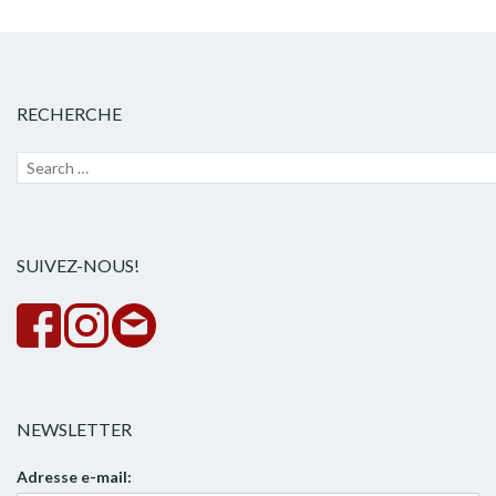
RECHERCHE
Recherche
Lanc
pour :
la
rech
SUIVEZ-NOUS!
NEWSLETTER
Adresse e-mail: