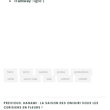
Tramway :
ligne 1
foire
mirin
nantes
promo
promotions
salon
sauce soja
soja
somen
umami
PREVIOUS: HANAMI : LA SAISON DES ONIGIRI SOUS LES
CERISIERS EN FLEURS !