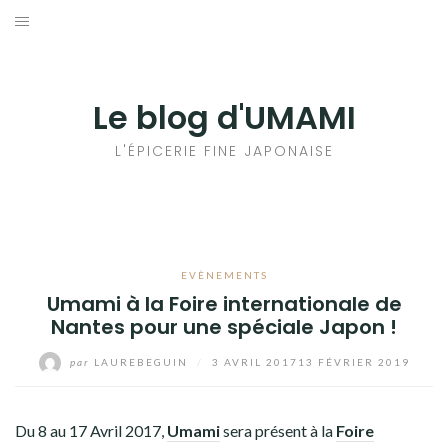
Aller
au
輸出手続きについて
contenu
LE GOÛT DU JAPON DANS VOTRE CUISINE
Le blog d'UMAMI
AU QUOTIDIEN
L'ÉPICERIE FINE JAPONAISE
EVÈNEMENTS
Umami à la Foire internationale de
Nantes pour une spéciale Japon !
par
LAUREBEGUIN
/
3 AVRIL 2017
13 FÉVRIER 2019
Du 8 au 17 Avril 2017,
Umami
sera présent à la
Foire