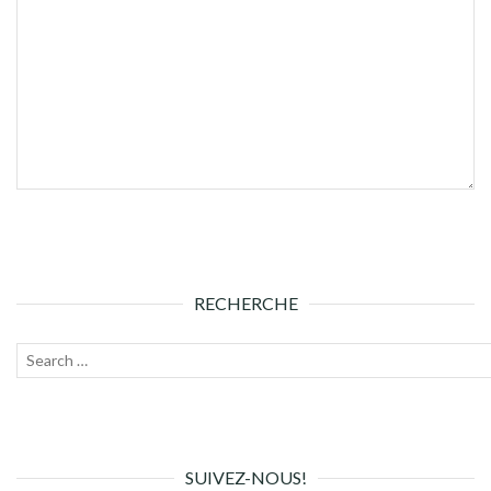
RECHERCHE
Recherche
Lanc
pour :
la
rech
SUIVEZ-NOUS!