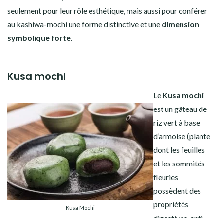
seulement pour leur rôle esthétique, mais aussi pour conférer
au kashiwa-mochi une forme distinctive et une
dimension
symbolique forte
.
Kusa mochi
Le
Kusa mochi
est un gâteau de
riz vert à base
d’armoise (​​plante
dont les feuilles
et les sommités
fleuries
possèdent des
propriétés
Kusa Mochi
digestives, anti-