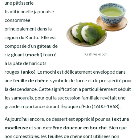
une pâtisserie
traditionnelle japonaise
consommée
principalement dans la
région du Kanto. Elle est
composée d’un gâteau de
riz gluant (
mochi
) fourré
Kashiwa-mochi
à la pâte de haricots
rouges (
anko
). Le mochi est délicatement enveloppé dans
une
feuille de chêne
, symbole de force et de prospérité pour
la descendance. Cette signification a particulièrement séduit
les samouraïs, pour qui la succession familiale revêtait une
grande importance durant l’époque d’Edo (1600–1868).
Aujourd’hui encore, ce dessert est apprécié pour sa
texture
moelleuse
et son
extrême douceur en bouche
. Bien que
non comestibles, les feuilles de chêne sont utilisées non