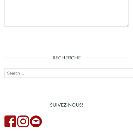
RECHERCHE
Recherche
Lanc
pour :
la
rech
SUIVEZ-NOUS!