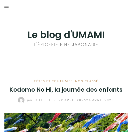
Aller
au
輸出手続きについて
contenu
LE GOÛT DU JAPON DANS VOTRE CUISINE
Le blog d'UMAMI
AU QUOTIDIEN
L'ÉPICERIE FINE JAPONAISE
FÊTES ET COUTUMES
,
NON CLASSÉ
Kodomo No Hi, la journée des enfants
par
JULIETTE
/
22 AVRIL 2025
24 AVRIL 2025