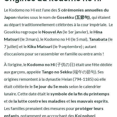
Le Kodomo no Hi est l’une des
5 cérémonies annuelles du
Japon
réunies sous le nom de
Gosekku
(五節句),
qui étaient
au départ traditionnellement célébrées à la cour impériale. Le
Gosekku regroupe le
Nouvel An
(le 1er janvier)
, le
Hina
Matsuri
(le 3 mars)
, le Kodomo no Hi (le 5 mai),
Tanabata
(le
7 juillet)
et le
Kiku Matsuri
(le 9 septembre)
;
autant
d’occasions pour se rassembler en famille ou entre amis !
À l’origine, le
Kodomo no Hi
(
子供の日)
était une fête dédiée
aux garçons, appelée
Tango no Sekku
(端午の節句). Ses
origines remontent à la dynastie Heian (794-1185) où elle
était célébrée le
5e jour du 5e mois
selon le calendrier
lunaire. Cette date était le
symbole de la fin du printemps
et de
la lutte contre les maladies
et
les mauvais esprits
.
Les familles prenaient des mesures pour
protéger leurs
enfants
, notamment en accrochant des
Koi nobori