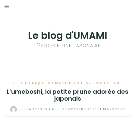
Aller
au
輸出手続きについて
contenu
LE GOÛT DU JAPON DANS VOTRE CUISINE
Le blog d'UMAMI
AU QUOTIDIEN
L'ÉPICERIE FINE JAPONAISE
LES CHRONIQUES D'UMAMI
,
PRODUITS & PRODUCTEURS
L’umeboshi, la petite prune adorée des
japonais
par
LAUREBEGUIN
/
20 OCTOBRE 2015
11 MARS 2019