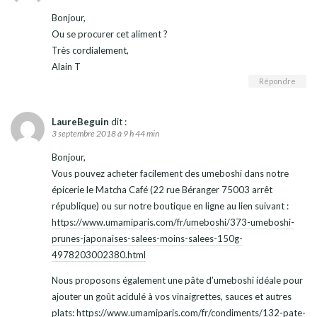
Bonjour,
Ou se procurer cet aliment ?
Très cordialement,
Alain T
Répondre
LaureBeguin
dit :
3 septembre 2018 à 9 h 44 min
Bonjour,
Vous pouvez acheter facilement des umeboshi dans notre
épicerie le Matcha Café (22 rue Béranger 75003 arrêt
république) ou sur notre boutique en ligne au lien suivant :
https://www.umamiparis.com/fr/umeboshi/373-umeboshi-
prunes-japonaises-salees-moins-salees-150g-
4978203002380.html
Nous proposons également une pâte d’umeboshi idéale pour
ajouter un goût acidulé à vos vinaigrettes, sauces et autres
plats:
https://www.umamiparis.com/fr/condiments/132-pate-