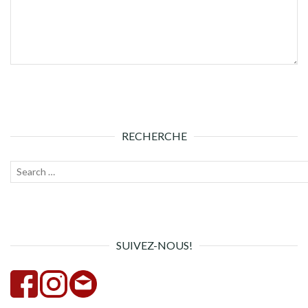
RECHERCHE
Recherche
Lanc
pour :
la
rech
SUIVEZ-NOUS!