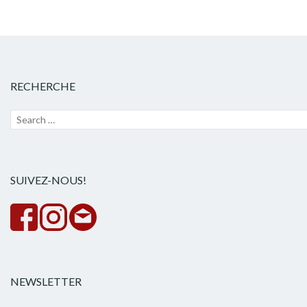
RECHERCHE
Recherche
Lanc
pour :
la
rech
SUIVEZ-NOUS!
NEWSLETTER