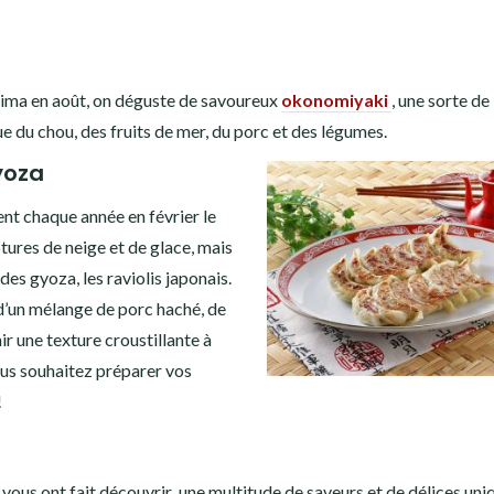
hima en août, on déguste de savoureux
okonomiyaki
, une sorte de
ue du chou, des fruits de mer, du porc et des légumes.
yoza
ient chaque année en février le
tures de neige et de glace, mais
es gyoza, les raviolis japonais.
d’un mélange de porc haché, de
ir une texture croustillante à
 vous souhaitez préparer vos
!
 vous ont fait découvrir une multitude de saveurs et de délices uni