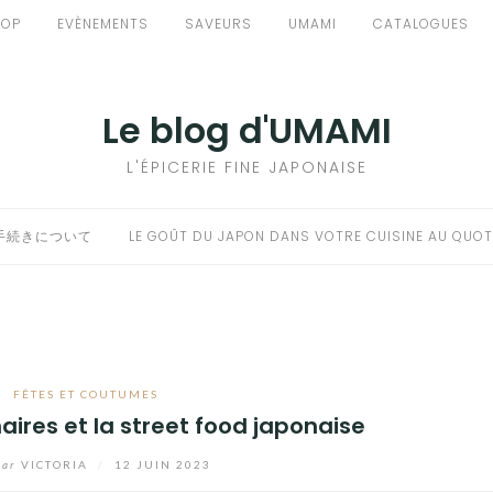
HOP
EVÈNEMENTS
SAVEURS
UMAMI
CATALOGUES
Le blog d'UMAMI
L'ÉPICERIE FINE JAPONAISE
手続きについて
LE GOÛT DU JAPON DANS VOTRE CUISINE AU QUOT
FÊTES ET COUTUMES
naires et la street food japonaise
par
VICTORIA
/
12 JUIN 2023