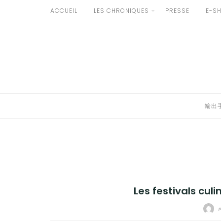
Aller
ACCUEIL
LES CHRONIQUES
PRESSE
E-S
au
輸出手続きについて
contenu
LE GOÛT DU JAPON DANS VOTRE CUISINE
AU QUOTIDIEN
輸出
Les festivals culi