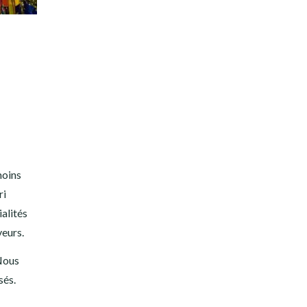
moins
ri
alités
veurs.
Nous
sés.