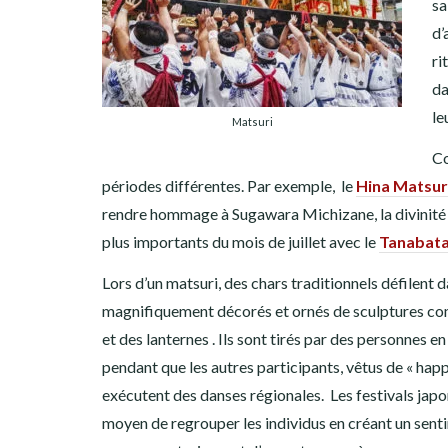
sa
d’
ri
da
le
Matsuri
Co
périodes différentes. Par exemple, le
Hin
a
Matsur
rendre hommage à Sugawara Michizane, la divinité de
plus importants du mois de juillet avec le
Tanabata
Lors d’un matsuri, des chars traditionnels défilent da
magnifiquement décorés et ornés de sculptures co
et des lanternes . Ils sont tirés par des personnes 
pendant que les autres participants, vêtus de « happi
exécutent des danses régionales. Les festivals japo
moyen de regrouper les individus en créant un sent