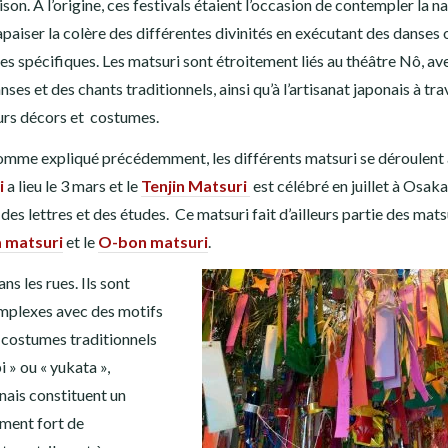
ison. A l’origine, ces festivals étaient l’occasion de contempler la n
apaiser la colère des différentes divinités en exécutant des danses 
tes spécifiques. Les matsuri sont étroitement liés au théâtre Nô, av
nses et des chants traditionnels, ainsi qu’à l’artisanat japonais à tra
urs décors et costumes.
mme expliqué précédemment, les différents matsuri se déroulent 
i
a lieu le 3 mars et le
Tenjin Matsuri
est célébré en juillet à Osaka
s lettres et des études. Ce matsuri fait d’ailleurs partie des matsu
 matsuri
et le
O-bon matsuri
.
ns les rues. Ils sont
mplexes avec des motifs
en costumes traditionnels
 » ou « yukata »,
nais constituent un
iment fort de