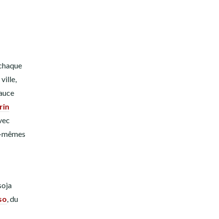
 chaque
ville,
sauce
rin
vec
us-mêmes
soja
so
, du