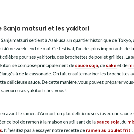
e Sanja matsuri et les yakitori
 Sanja matsuri se tient à Asakusa, un quartier historique de Tokyo,
oisième week-end de mai. Ce festival, l’un des plus importants de la 
t célèbre pour ses yakitoris, des brochettes de poulet grillées. La 
kitori se compose principalement de
sauce soja
, de
saké
et de
mi
langés à de la cassonade. On fait ensuite mariner les brochettes a
tte délicieuse sauce. De cette manière, vous pouvez préparer vo
 savoureuses yakitori chez vous !
en avant le ramen d’Aomori, un plat délicieux servi avec une sauce 
er ce bol de ramen à la maison en utilisant de la
sauce soja
, du
mi
s
. N’hésitez pas à essayer notre recette de
ramen au poulet frit
!