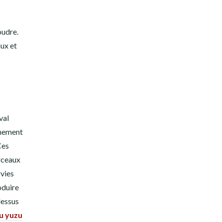
oudre.
ux et
val
énement
Ces
orceaux
rvies
oduire
dessus
u yuzu