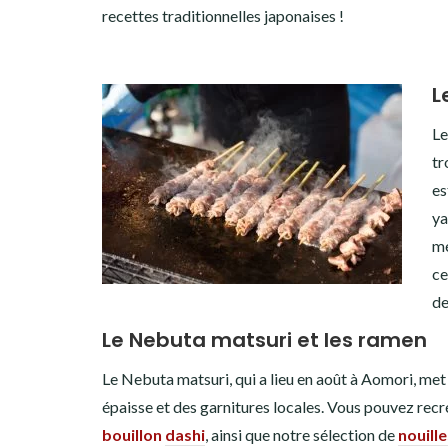
recettes traditionnelles japonaises !
L
Le
tr
es
ya
mé
ce
de
Le Nebuta matsuri et les ramen
Le Nebuta matsuri, qui a lieu en août à Aomori, met 
épaisse et des garnitures locales. Vous pouvez recré
bouillon
dashi
, ainsi que notre sélection de
nouille