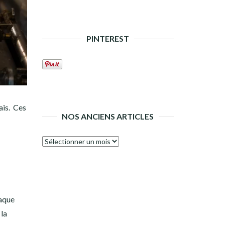
PINTEREST
ais. Ces
NOS ANCIENS ARTICLES
Nos
anciens
articles
haque
 la