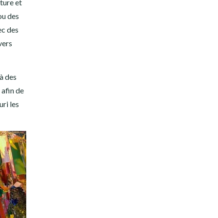
ature et
ou des
ec des
vers
à des
 afin de
ri les