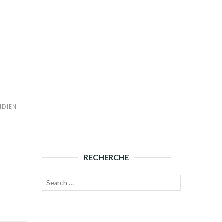
IDIEN
RECHERCHE
Recherche
Lancer
pour :
la
recherche