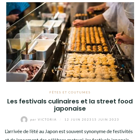
FÊTES ET COUTUMES
Les festivals culinaires et la street food
japonaise
par
VICTORIA
/
12 JUIN 2023
15 JUIN 2023
L’arrivée de l’été au Japon est souvent synonyme de festivités
et de lancement des célèbres matsuri, les festivals japonais.