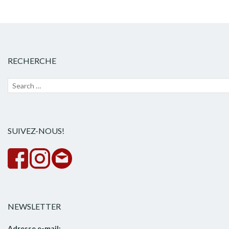
RECHERCHE
Recherche
Lanc
pour :
la
rech
SUIVEZ-NOUS!
NEWSLETTER
Adresse e-mail: