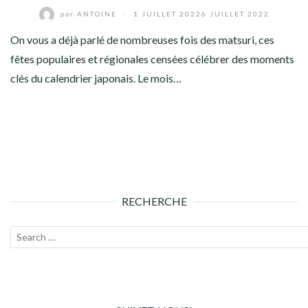
par
ANTOINE
/
1 JUILLET 2022
6 JUILLET 2022
On vous a déjà parlé de nombreuses fois des matsuri, ces
fêtes populaires et régionales censées célébrer des moments
clés du calendrier japonais. Le mois…
RECHERCHE
Recherche
Lanc
pour :
la
rech