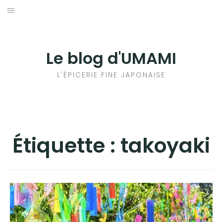
Aller
au
輸出手続きについて
contenu
LE GOÛT DU JAPON DANS VOTRE CUISINE
Le blog d'UMAMI
AU QUOTIDIEN
L'ÉPICERIE FINE JAPONAISE
Étiquette :
takoyaki