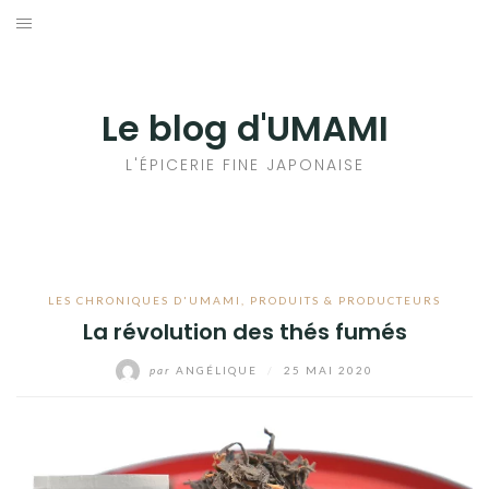
Aller
au
輸出手続きについて
contenu
LE GOÛT DU JAPON DANS VOTRE CUISINE
Le blog d'UMAMI
AU QUOTIDIEN
L'ÉPICERIE FINE JAPONAISE
LES CHRONIQUES D'UMAMI
,
PRODUITS & PRODUCTEURS
La révolution des thés fumés
par
ANGÉLIQUE
/
25 MAI 2020