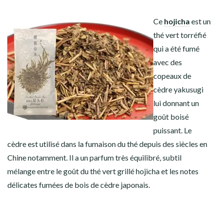
Ce
hojicha
est un
thé vert torréfié
qui a été fumé
avec des
copeaux de
cèdre yakusugi
lui donnant un
goût boisé
puissant. Le
cèdre est utilisé dans la fumaison du thé depuis des siècles en
Chine notamment. Il a un parfum très équilibré, subtil
mélange entre le goût du thé vert grillé hojicha et les notes
délicates fumées de bois de cèdre japonais.