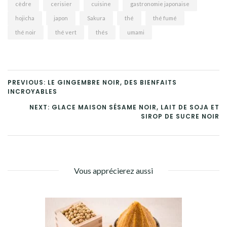
cèdre
cerisier
cuisine
gastronomie japonaise
hojicha
japon
Sakura
thé
thé fumé
thé noir
thé vert
thés
umami
PREVIOUS: LE GINGEMBRE NOIR, DES BIENFAITS
INCROYABLES
NEXT: GLACE MAISON SÉSAME NOIR, LAIT DE SOJA ET
SIROP DE SUCRE NOIR
Vous apprécierez aussi