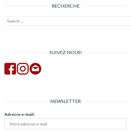
RECHERCHE
Recherche
Lanc
pour :
la
rech
SUIVEZ-NOUS!
NEWSLETTER
Adresse e-mail: