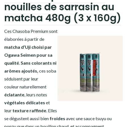
nouilles de sarrasin au
matcha 480g (3 x 160g)
Ces Ch
asoba Premium sont
élaborées à partir de
matcha d’Uji choisi par
Ogawa Seimen pour sa
qualité
.
Sans
colorants ni
arômes ajoutés,
ces soba
séduisent par leur
couleur
naturellement
éclatante
, leurs notes
végétales
délicates
et
leur
texture
raffinée
. Elles
se dégustent aussi bien
froides
avec une sauce tsuyu ou
ponzu que dans un bouillon chaud, et accompagnent