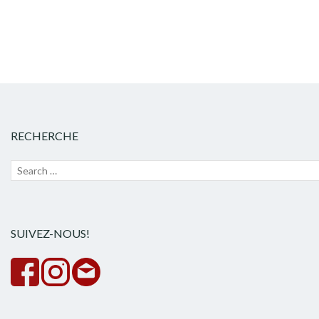
RECHERCHE
Recherche
Lanc
pour :
la
rech
SUIVEZ-NOUS!