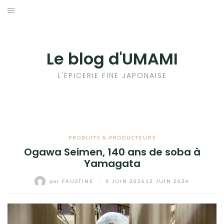
Aller
au
輸出手続きについて
contenu
LE GOÛT DU JAPON DANS VOTRE CUISINE
Le blog d'UMAMI
AU QUOTIDIEN
L'ÉPICERIE FINE JAPONAISE
PRODUITS & PRODUCTEURS
Ogawa Seimen, 140 ans de soba à
Yamagata
par
FAUSTINE
/
3 JUIN 2026
12 JUIN 2026