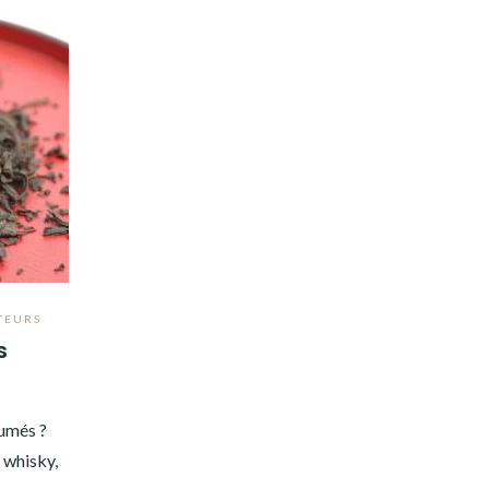
TEURS
s
fumés ?
 whisky,