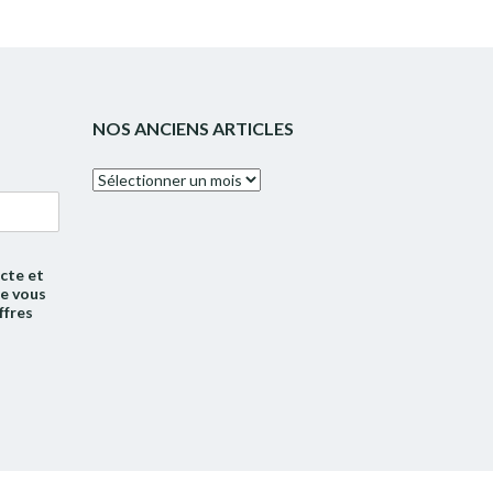
NOS ANCIENS ARTICLES
Nos
anciens
articles
cte et
de vous
ffres