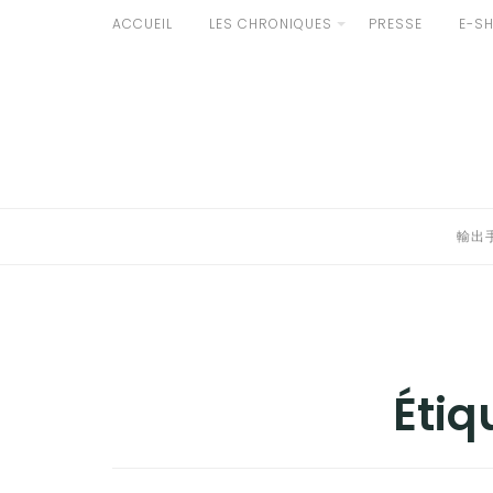
Aller
ACCUEIL
LES CHRONIQUES
PRESSE
E-S
au
輸出手続きについて
contenu
LE GOÛT DU JAPON DANS VOTRE CUISINE
AU QUOTIDIEN
輸出
Étiq