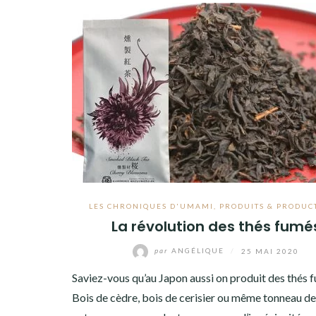
LES CHRONIQUES D'UMAMI
,
PRODUITS & PRODUC
La révolution des thés fumé
par
ANGÉLIQUE
/
25 MAI 2020
Saviez-vous qu’au Japon aussi on produit des thés 
Bois de cèdre, bois de cerisier ou même tonneau de