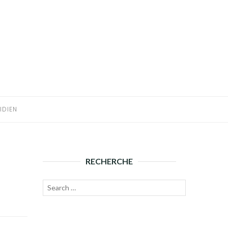
IDIEN
RECHERCHE
Recherche
Lancer
pour :
la
recherche