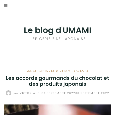
Aller
au
輸出手続きについて
contenu
LE GOÛT DU JAPON DANS VOTRE CUISINE
Le blog d'UMAMI
AU QUOTIDIEN
L'ÉPICERIE FINE JAPONAISE
LES CHRONIQUES D'UMAMI
,
SAVEURS
Les accords gourmands du chocolat et
des produits japonais
par
VICTORIA
/
30 SEPTEMBRE 2022
30 SEPTEMBRE 2022