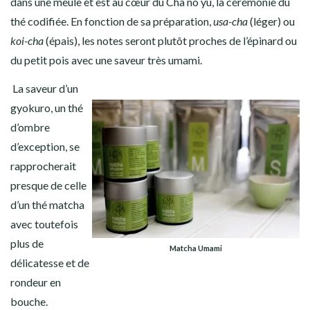
dans une meule et est au cœur du Cha no yu, la cérémonie du
thé codifiée. En fonction de sa préparation,
usa-cha
(léger) ou
koi-cha
(épais), les notes seront plutôt proches de l’épinard ou
du petit pois avec une saveur très umami.
La saveur d’un
gyokuro
, un thé
d’ombre
d’exception, se
rapprocherait
presque de celle
d’un thé matcha
avec toutefois
plus de
Matcha
Umami
délicatesse et de
rondeur en
bouche.