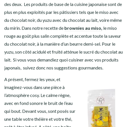
des deux.
Les produits de base de la
cuisine japonaise
sont de
plus en plus exploités par les pâtissiers tels que le
miso
avec
du
chocolat noir
, du
yuzu
avec du
chocolat au lait
, voire même
du
mirin
. Dans notre recette de
br
ownies au miso
,
le
miso
rouge
au goût plus salin complète et accentue toute la saveur
du
chocolat noir
, à la manière d’un beurre demi-sel. Pour le
yuzu
,
son côté acidulé et fruité atténue le sucré du
chocolat au
lait
.
Si vous vous demandiez quoi cuisiner avec vos produits
japonais, suivez donc nos suggestions gourmandes.
A présent, fermez les yeux, et
imaginez-vous dans une pièce à
l’atmosphère cosy. Le calme règne,
avec en fond sonore le bruit de l’eau
qui bout. Devant vous, sont posés sur
une table votre théière et votre thé,
prêt à être infusé. A côté, une boîte