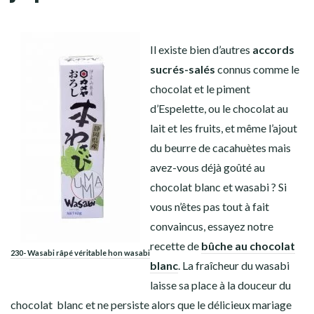
Il existe bien d’autres
accords
sucrés-salés
connus comme le
chocolat et le piment
d’Espelette, ou le
chocolat au
lait
et les fruits, et même l’ajout
du beurre de cacahuètes mais
avez-vous déjà goûté au
chocolat blanc
et
wasabi
?
Si
vous n’êtes pas tout à fait
convaincus, essayez notre
recette de
bûche au chocolat
230- Wasabi râpé véritable hon wasabi
blanc
. La fraîcheur du wasabi
laisse sa place à la douceur du
chocolat blanc et ne persiste alors que le délicieux mariage