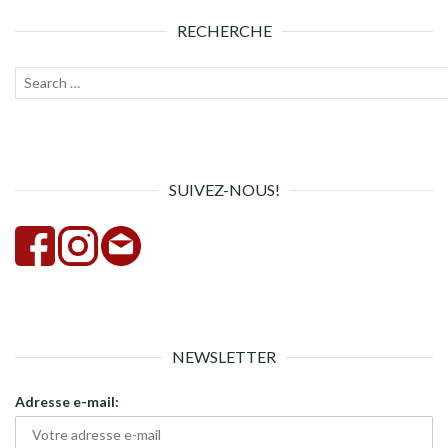
RECHERCHE
Recherche
Lanc
pour :
la
rech
SUIVEZ-NOUS!
NEWSLETTER
Adresse e-mail: