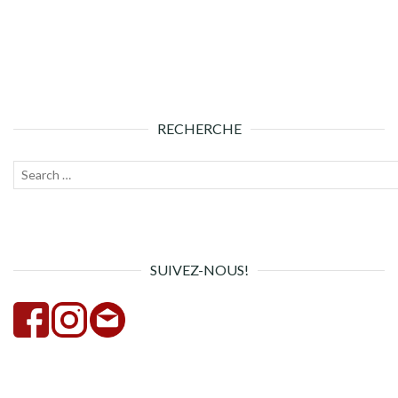
RECHERCHE
Recherche
Lanc
pour :
la
rech
SUIVEZ-NOUS!