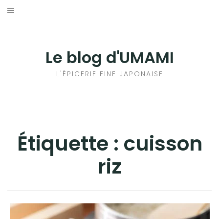
Aller
au
輸出手続きについて
contenu
LE GOÛT DU JAPON DANS VOTRE CUISINE
Le blog d'UMAMI
AU QUOTIDIEN
L'ÉPICERIE FINE JAPONAISE
Étiquette :
cuisson
riz