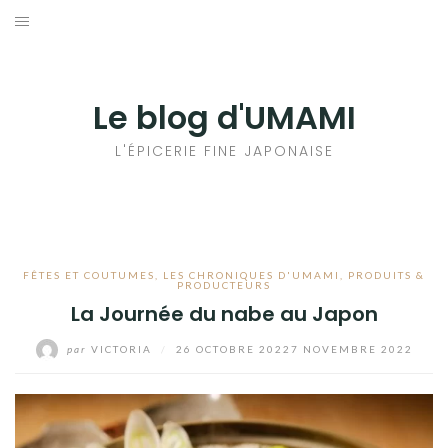
Aller
au
輸出手続きについて
contenu
LE GOÛT DU JAPON DANS VOTRE CUISINE
Le blog d'UMAMI
AU QUOTIDIEN
L'ÉPICERIE FINE JAPONAISE
FÊTES ET COUTUMES
,
LES CHRONIQUES D'UMAMI
,
PRODUITS &
PRODUCTEURS
La Journée du nabe au Japon
par
VICTORIA
/
26 OCTOBRE 2022
7 NOVEMBRE 2022