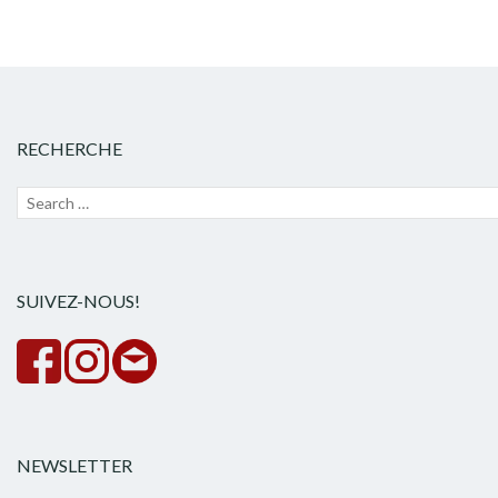
RECHERCHE
Recherche
Lanc
pour :
la
rech
SUIVEZ-NOUS!
NEWSLETTER