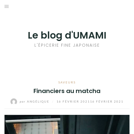
Aller
au
輸出手続きについて
contenu
LE GOÛT DU JAPON DANS VOTRE CUISINE
Le blog d'UMAMI
AU QUOTIDIEN
L'ÉPICERIE FINE JAPONAISE
SAVEURS
Financiers au matcha
par
ANGÉLIQUE
/
16 FÉVRIER 2021
16 FÉVRIER 2021