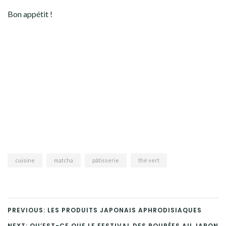
Bon appétit !
cuisine
matcha
pâtisserie
thé vert
PREVIOUS: LES PRODUITS JAPONAIS APHRODISIAQUES
NEXT: QU’EST-CE QUE LE FESTIVAL DES POUPÉES AU JAPON