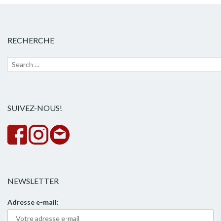
RECHERCHE
Recherche
Lanc
pour :
la
rech
SUIVEZ-NOUS!
NEWSLETTER
Adresse e-mail: