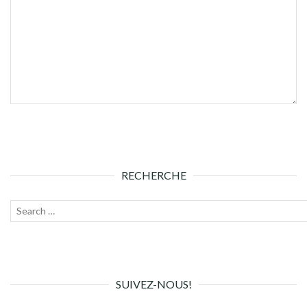
RECHERCHE
Recherche
Lanc
pour :
la
rech
SUIVEZ-NOUS!