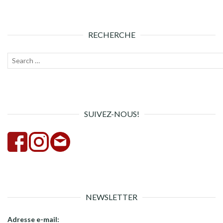
RECHERCHE
Recherche
Lanc
pour :
la
rech
SUIVEZ-NOUS!
NEWSLETTER
Adresse e-mail: