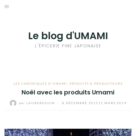
Aller
au
輸出手続きについて
contenu
LE GOÛT DU JAPON DANS VOTRE CUISINE
Le blog d'UMAMI
AU QUOTIDIEN
L'ÉPICERIE FINE JAPONAISE
LES CHRONIQUES D'UMAMI
,
PRODUITS & PRODUCTEURS
Noël avec les produits Umami
par
LAUREBEGUIN
/
8 DÉCEMBRE 2015
11 MARS 2019