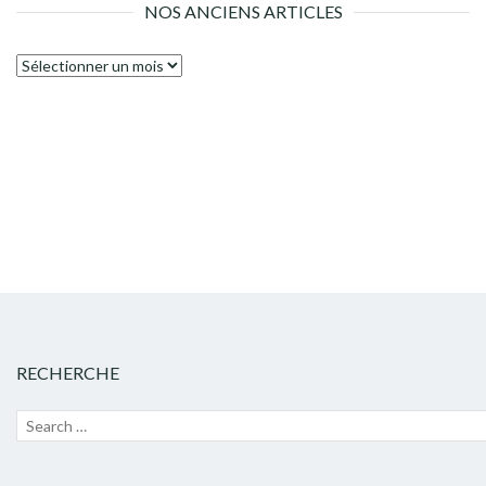
NOS ANCIENS ARTICLES
Nos
anciens
articles
RECHERCHE
Recherche
Lanc
pour :
la
rech