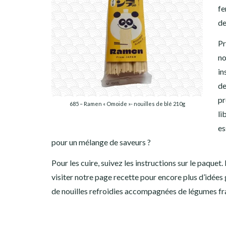
fe
de
Pr
no
in
de
pr
685 – Ramen « Omoide »- nouilles de blé 210g
li
es
pour un mélange de saveurs ?
Pour les cuire, suivez les instructions sur le paquet.
visiter notre page recette pour encore plus d’idées
de nouilles refroidies accompagnées de légumes frai