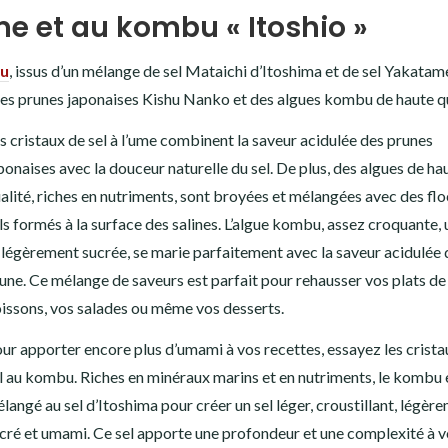
ume et au kombu « Itoshio »
u
, issus d’un mélange de sel Mataichi d’Itoshima et de sel Yakatam
des prunes japonaises Kishu Nanko et des algues kombu de haute qu
s cristaux de sel à l’ume combinent la saveur acidulée des prunes
ponaises avec la douceur naturelle du sel. De plus, des algues de ha
alité, riches en nutriments, sont broyées et mélangées avec des fl
ls formés à la surface des salines. L’algue kombu, assez croquante
 légèrement sucrée, se marie parfaitement avec la saveur acidulée 
une. Ce mélange de saveurs est parfait pour rehausser vos plats de
issons, vos salades ou même vos desserts.
ur apporter encore plus d’umami à vos recettes, essayez les crista
l au kombu. Riches en minéraux marins et en nutriments, le kombu 
langé au sel d’Itoshima pour créer un sel léger, croustillant, légèr
cré et umami. Ce sel apporte une profondeur et une complexité à 