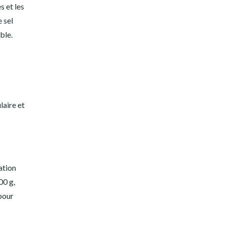
s et les
 sel
ble.
laire et
ation
00 g,
 pour