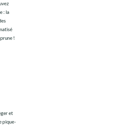
ouvez
 : la
des
matisé
 prune !
éger et
de pique-