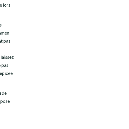
e lors
s
ramen
nt pas
 laissez
e pas
 épicée
u de
ompose