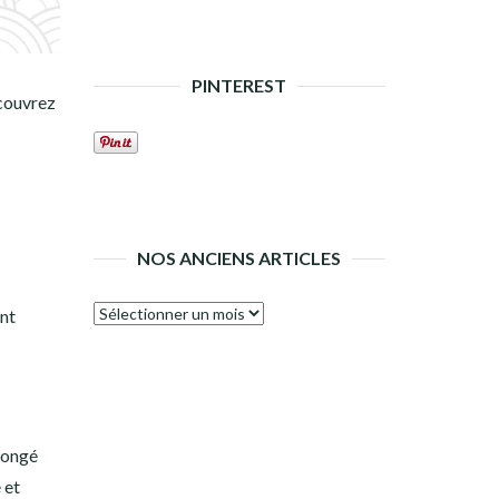
PINTEREST
écouvrez
NOS ANCIENS ARTICLES
Nos
nt
anciens
articles
longé
 et