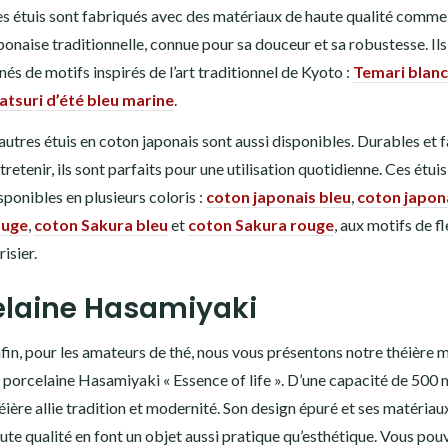
s étuis sont fabriqués avec des matériaux de haute qualité comme 
ponaise traditionnelle, connue pour sa douceur et sa robustesse. Ils
nés de motifs inspirés de l’art traditionnel de Kyoto :
Temari blanc
tsuri d’été bleu marine
.
autres étuis en coton japonais sont aussi disponibles. Durables et f
tretenir, ils sont parfaits pour une utilisation quotidienne. Ces étui
sponibles en plusieurs coloris :
coton japonais bleu
,
coton japon
ouge
,
coton Sakura bleu
et
coton Sakura rouge
, aux motifs de f
risier.
elaine Hasamiyaki
fin, pour les amateurs de thé, nous vous présentons notre théière 
 porcelaine Hasamiyaki « Essence of life ». D’une capacité de 500 m
éière allie tradition et modernité. Son design épuré et ses matériau
ute qualité en font un objet aussi pratique qu’esthétique. Vous pou