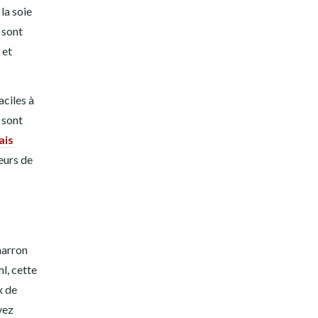
la soie
 sont
et
aciles à
s sont
ais
leurs de
marron
l, cette
x de
vez