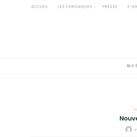
Aller
ACCUEIL
LES CHRONIQUES
PRESSE
E-S
au
輸出手続きについて
contenu
LE GOÛT DU JAPON DANS VOTRE CUISINE
AU QUOTIDIEN
輸出
P
Nouv
p