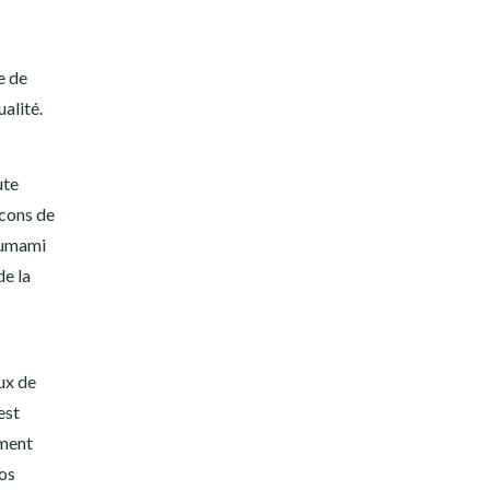
e de
alité.
ute
ocons de
, umami
de la
ux de
est
ement
vos