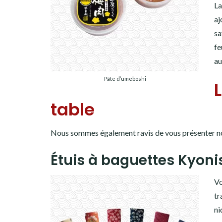
L
aj
sa
fe
au
Pâte d’umeboshi
table
Nous sommes également ravis de vous présenter nos 
Étuis à baguettes Kyonis
Vo
tr
ni