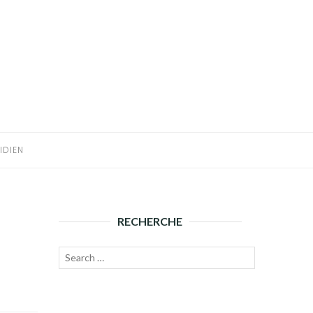
IDIEN
RECHERCHE
Recherche
Lancer
pour :
la
recherche