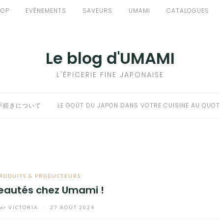
HOP
EVÈNEMENTS
SAVEURS
UMAMI
CATALOGUES
Le blog d'UMAMI
L'ÉPICERIE FINE JAPONAISE
手続きについて
LE GOÛT DU JAPON DANS VOTRE CUISINE AU QUOT
RODUITS & PRODUCTEURS
eautés chez Umami !
ar
VICTORIA
/
27 AOÛT 2024