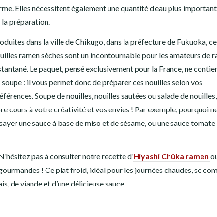
rme. Elles nécessitent également une quantité d’eau plus important
 la préparation.
oduites dans la ville de Chikugo, dans la préfecture de Fukuoka, ce
uilles ramen sèches sont un incontournable pour les amateurs de 
stantané. Le paquet, pensé exclusivement pour la France, ne contie
 soupe : il vous permet donc de préparer ces nouilles selon vos
éférences. Soupe de nouilles, nouilles sautées ou salade de nouilles,
bre cours à votre créativité et vos envies ! Par exemple, pourquoi n
sayer une sauce à base de miso et de sésame, ou une sauce tomate
 N’hésitez pas à consulter notre recette d’
Hiyashi Chûka ramen
o
 gourmandes ! Ce plat froid, idéal pour les journées chaudes, se c
s, de viande et d’une délicieuse sauce.