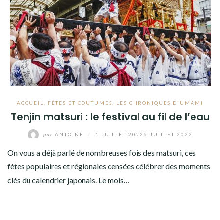
ACCUEIL
,
FÊTES ET COUTUMES
,
LES CHRONIQUES D'UMAMI
Tenjin matsuri : le festival au fil de l’eau
par
ANTOINE
/
1 JUILLET 2022
6 JUILLET 2022
On vous a déjà parlé de nombreuses fois des matsuri, ces
fêtes populaires et régionales censées célébrer des moments
clés du calendrier japonais. Le mois…