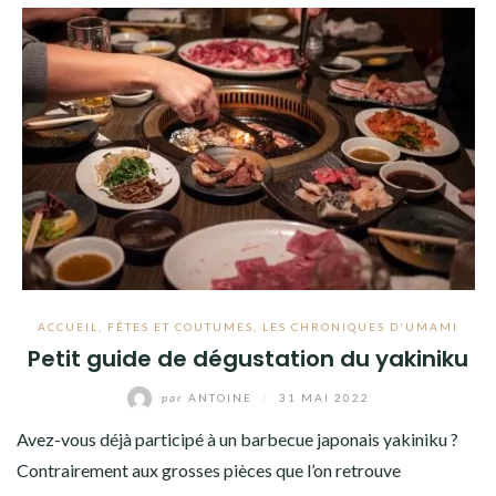
ACCUEIL
,
FÊTES ET COUTUMES
,
LES CHRONIQUES D'UMAMI
Petit guide de dégustation du yakiniku
par
ANTOINE
/
31 MAI 2022
Avez-vous déjà participé à un barbecue japonais yakiniku ?
Contrairement aux grosses pièces que l’on retrouve