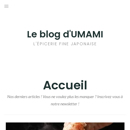
Aller
au
輸出手続きについて
contenu
LE GOÛT DU JAPON DANS VOTRE CUISINE
Le blog d'UMAMI
AU QUOTIDIEN
L'ÉPICERIE FINE JAPONAISE
Accueil
Nos derniers articles ! Vous ne voulez plus les manquer ? Inscrivez vous à
notre newsletter !