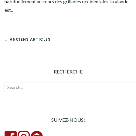
habituellement au cours des grillades occidentales, la viande
est…
NAVIGATION
← ANCIENS ARTICLES
DES
ARTICLES
RECHERCHE
Recherche
Lanc
pour :
la
rech
SUIVEZ-NOUS!