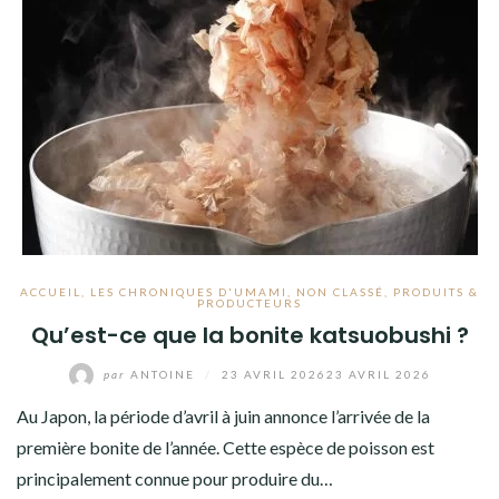
ACCUEIL
,
LES CHRONIQUES D'UMAMI
,
NON CLASSÉ
,
PRODUITS &
PRODUCTEURS
Qu’est-ce que la bonite katsuobushi ?
par
ANTOINE
/
23 AVRIL 2026
23 AVRIL 2026
Au Japon, la période d’avril à juin annonce l’arrivée de la
première bonite de l’année. Cette espèce de poisson est
principalement connue pour produire du…