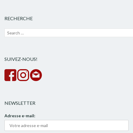
RECHERCHE
Recherche
Lanc
pour :
la
rech
SUIVEZ-NOUS!
NEWSLETTER
Adresse e-mail: