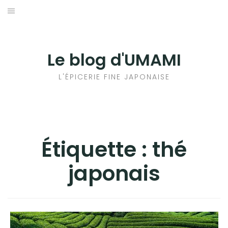
Aller
au
輸出手続きについて
contenu
LE GOÛT DU JAPON DANS VOTRE CUISINE
Le blog d'UMAMI
AU QUOTIDIEN
L'ÉPICERIE FINE JAPONAISE
Étiquette :
thé
japonais