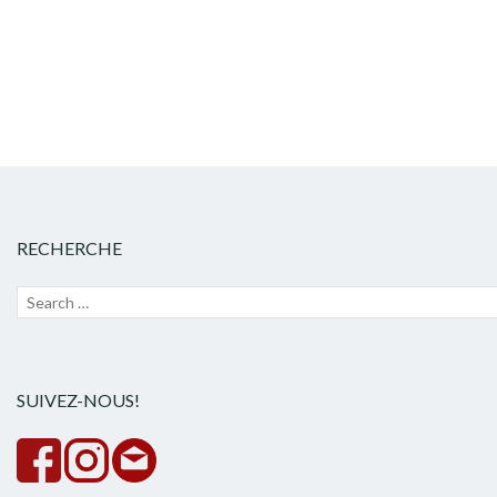
RECHERCHE
Recherche
Lanc
pour :
la
rech
SUIVEZ-NOUS!