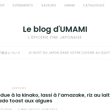
HOP
EVÈNEMENTS
SAVEURS
UMAMI
CATALOGUES
Le blog d'UMAMI
L'ÉPICERIE FINE JAPONAISE
手続きについて
LE GOÛT DU JAPON DANS VOTRE CUISINE AU QUOT
SAVEURS
e à la kinako, lassi à l’amazake, riz au lait
do toast aux algues
ÉLIQUE
/
3 MAI 2021
17 JUIN 2021