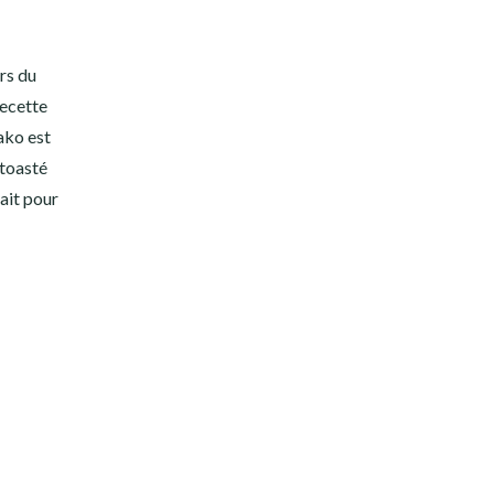
rs du
recette
ako est
 toasté
ait pour