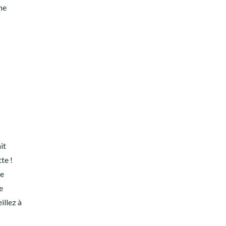
he
it
te !
ne
e
illez à