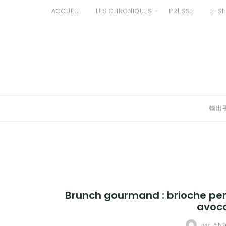
Aller
ACCUEIL
LES CHRONIQUES
PRESSE
E-S
développer
au
輸出手続きについて
contenu
le
LE GOÛT DU JAPON DANS VOTRE CUISINE
menu
AU QUOTIDIEN
enfant
輸出
Brunch gourmand : brioche perdu
avoca
par
ANG