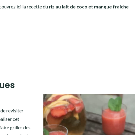
ouvrez ici la recette du
riz au lait de coco et mangue fraiche
gues
de revisiter
aliser cet
faire griller des