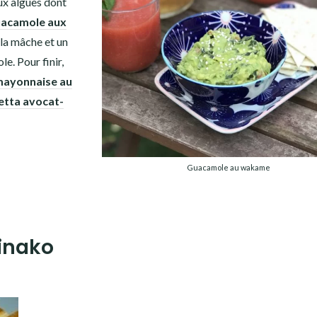
ux algues dont
uacamole aux
la mâche et un
le. Pour finir,
mayonnaise au
etta avocat-
Guacamole au wakame
kinako