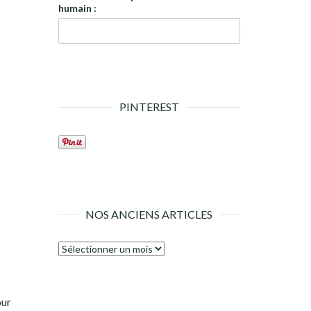
humain :
PINTEREST
NOS ANCIENS ARTICLES
Nos
anciens
articles
our