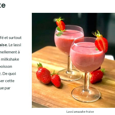
ke
fé et surtout
raise
. Le lassi
nnellement à
n milkshake
 boisson
z. De quoi
er cette
gue par
Lassi amazake fraise