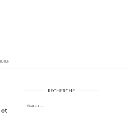
IDIEN
RECHERCHE
Recherche
Lancer
 et
pour :
la
recherche