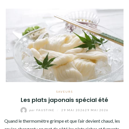
SAVEURS
Les plats japonais spécial été
par
FAUSTINE
/
29 MAI 2026
29 MAI 2026
Quand le thermomètre grimpe et que l’air devient chaud, les
envies changent : on met de côté les plats riches et fumants