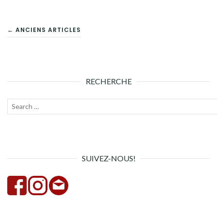
NAVIGATION
← ANCIENS ARTICLES
DES
ARTICLES
RECHERCHE
Recherche
Lanc
pour :
la
rech
SUIVEZ-NOUS!