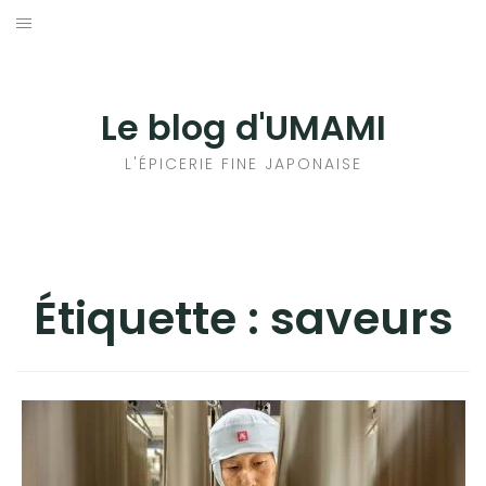
Aller
au
輸出手続きについて
contenu
LE GOÛT DU JAPON DANS VOTRE CUISINE
Le blog d'UMAMI
AU QUOTIDIEN
L'ÉPICERIE FINE JAPONAISE
Étiquette :
saveurs