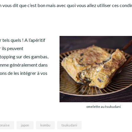
 vous dit que c’est bon mais avec quoi vous allez utiliser ces cond
els quels ! A l’apéritif
 ils peuvent
 topping sur des gambas,
nsomme généralement dans
ons de les intégrer à vos
omelette au tsukudani
onaise
japon
kombu
tsukudani