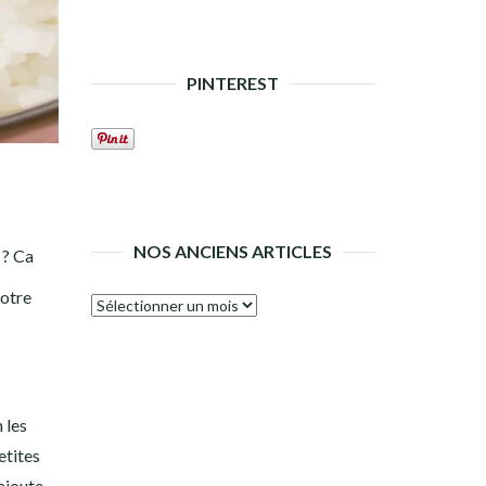
PINTEREST
NOS ANCIENS ARTICLES
 ? Ca
notre
Nos
anciens
articles
 les
etites
 ajoute