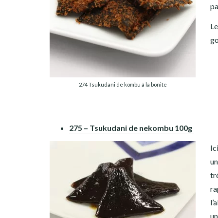
pa
Le
go
274 Tsukudani de kombu à la bonite
275 – Tsukudani de nekombu 100g
Ic
un
tr
ra
l’
un