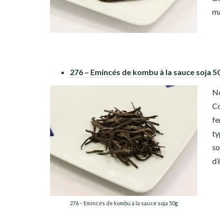
ma
276 – Emincés de kombu à la sauce soja 5
No
Co
fe
ty
so
d’
276 – Emincés de kombu à la sauce soja 50g