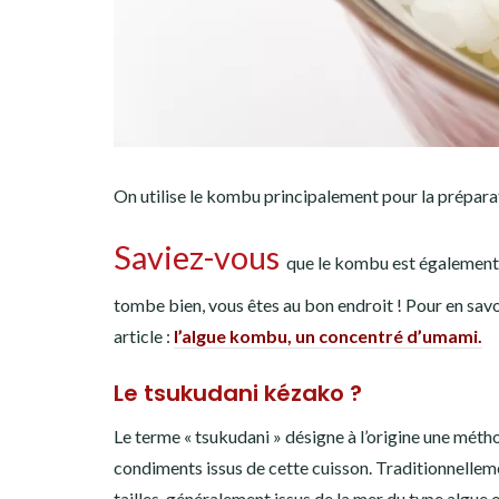
On utilise le kombu principalement pour la prépara
Saviez-vous
que le kombu est également 
tombe bien, vous êtes au bon endroit ! Pour en savoi
article :
l’algue kombu, un concentré d’umami.
Le tsukudani kézako ?
Le terme « tsukudani » désigne à l’origine une méth
condiments issus de cette cuisson. Traditionnelleme
tailles, généralement issus de la mer du type algue 