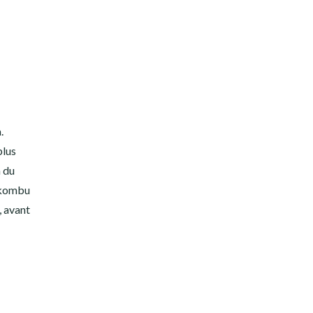
.
plus
n du
e kombu
, avant