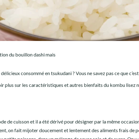
tion du bouillon dashi mais
délicieux consommé en tsukudani ? Vous ne savez pas ce que c’est
r plus sur les caractéristiques et autres bienfaits du kombu lisez 
ode de cuisson et il a été dérivé pour désigner par la même occasion
nt, on fait mijoter doucement et lentement des aliments frais de p
ou petits poissons, dans un mélange de sauce soja et de sucre. On y