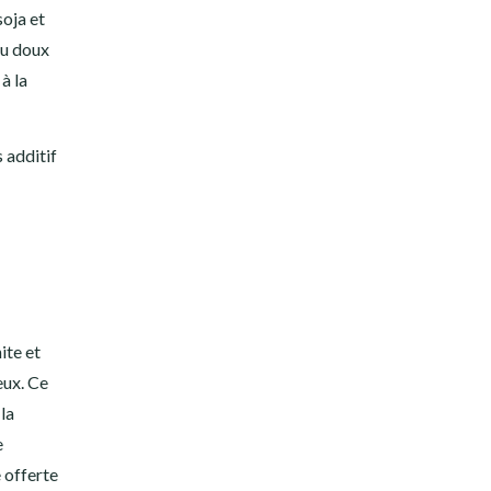
oja et
eu doux
à la
s additif
ite et
eux. Ce
la
e
 offerte