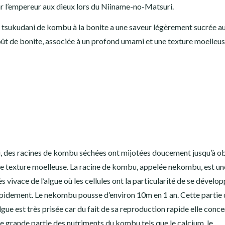
r l’empereur aux dieux lors du Niiname-no-Matsuri.
 tsukudani de kombu à la bonite a une saveur légèrement sucrée a
ût de bonite, associée à un profond umami et une texture moelleus
i, des racines de kombu séchées ont mijotées doucement jusqu’à o
e texture moelleuse. La racine de kombu, appelée nekombu, est un
ès vivace de l’algue où les cellules ont la particularité de se dévelop
pidement. Le nekombu pousse d’environ 10m en 1 an. Cette partie 
algue est très prisée car du fait de sa reproduction rapide elle conc
e grande partie des nutriments du kombu tels que le calcium, le