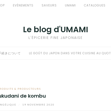
HOP
EVÈNEMENTS
SAVEURS
UMAMI
CATALOGUES
Le blog d'UMAMI
L'ÉPICERIE FINE JAPONAISE
手続きについて
LE GOÛT DU JAPON DANS VOTRE CUISINE AU QUOT
RODUITS & PRODUCTEURS
ukudani de kombu
NGÉLIQUE
/
19 NOVEMBRE 2020