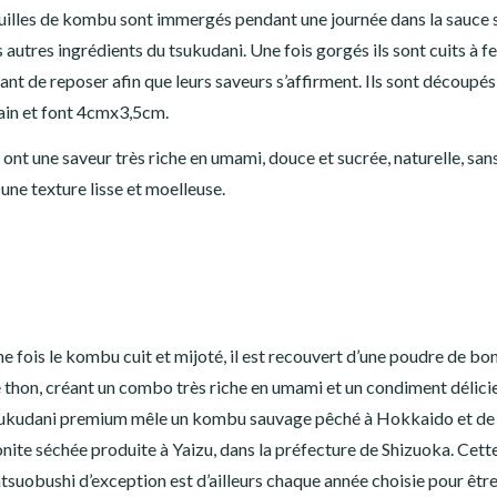
uilles de kombu sont immergés pendant une journée dans la sauce s
s autres ingrédients du tsukudani. Une fois gorgés ils sont cuits à f
ant de reposer afin que leurs saveurs s’affirment. Ils sont découpés 
in et font 4cmx3,5cm.
s ont une saveur très riche en umami, douce et sucrée, naturelle, san
 une texture lisse et moelleuse.
e fois le kombu cuit et mijoté, il est recouvert d’une poudre de bon
 thon, créant un combo très riche en umami et un condiment délici
ukudani premium mêle un kombu sauvage pêché à Hokkaido et de 
nite séchée produite à Yaizu, dans la préfecture de Shizuoka. Cett
tsuobushi d’exception est d’ailleurs chaque année choisie pour être