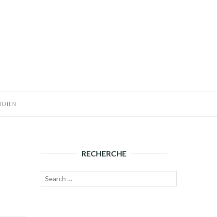
IDIEN
RECHERCHE
Recherche
Lancer
pour :
la
recherche