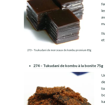
fe
le
av
ma
Il
et
273 – Tsukudani de morceaux de kombu premium 85g
274 – Tukudani de kombu à la bonite 75g
Un
de
ts
bo
ka