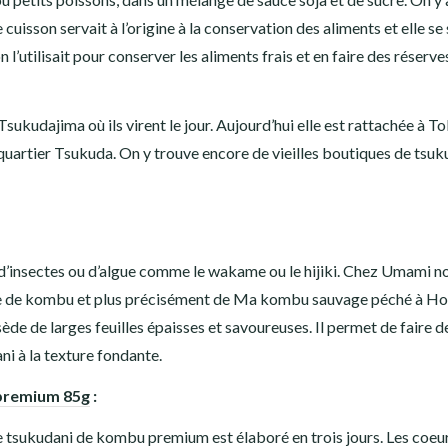
uisson servait à l’origine à la conservation des aliments et elle se 
’utilisait pour conserver les aliments frais et en faire des réserve
sukudajima où ils virent le jour. Aujourd’hui elle est rattachée à T
quartier Tsukuda. On y trouve encore de vieilles boutiques de tsuk
, d’insectes ou d’algue comme le wakame ou le hijiki. Chez Umami n
ase de kombu et plus précisément de Ma kombu sauvage péché à H
ède de larges feuilles épaisses et savoureuses. Il permet de faire d
ni à la texture fondante.
premium 85g
:
 tsukudani de kombu premium est élaboré en trois jours. Les coeu