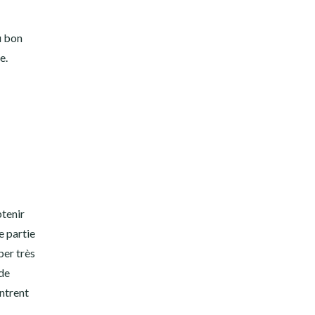
u bon
e.
btenir
e partie
per très
de
entrent