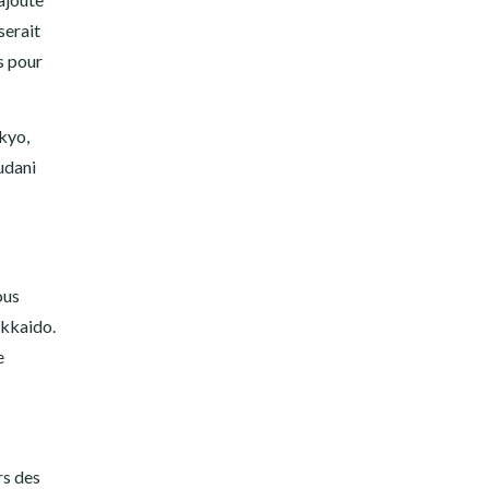
serait
s pour
okyo,
udani
ous
okkaido.
e
rs des