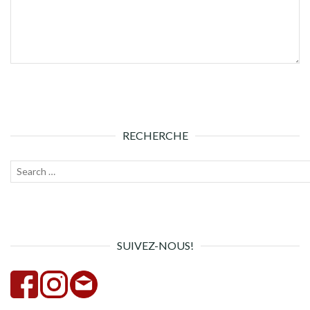
RECHERCHE
Recherche
Lanc
pour :
la
rech
SUIVEZ-NOUS!