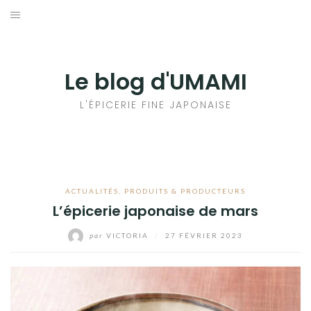
Aller
au
輸出手続きについて
contenu
LE GOÛT DU JAPON DANS VOTRE CUISINE
Le blog d'UMAMI
AU QUOTIDIEN
L'ÉPICERIE FINE JAPONAISE
ACTUALITÉS
,
PRODUITS & PRODUCTEURS
L’épicerie japonaise de mars
par
VICTORIA
/
27 FÉVRIER 2023