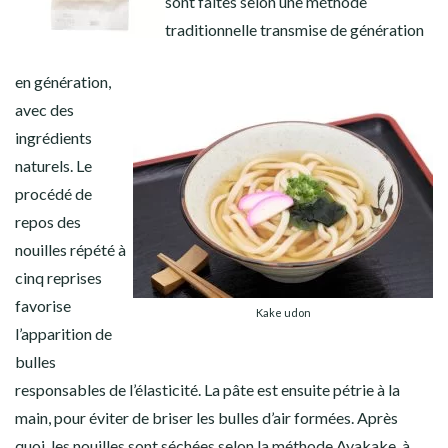
sont faites selon une méthode
traditionnelle transmise de génération
en génération,
avec des
ingrédients
naturels. Le
procédé de
repos des
nouilles répété à
cinq reprises
favorise
Kake udon
l’apparition de
bulles
responsables de l’élasticité. La pâte est ensuite pétrie à la
main, pour éviter de briser les bulles d’air formées. Après
quoi, les nouilles sont séchées selon la méthode Ayakake, à