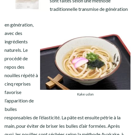
sont faites selon une méthode
traditionnelle transmise de génération
en génération,
avec des
ingrédients
naturels. Le
procédé de
repos des
nouilles répété à
cinq reprises
favorise
Kake udon
l’apparition de
bulles
responsables de l’élasticité. La pâte est ensuite pétrie à la
main, pour éviter de briser les bulles d’air formées. Après
quoi, les nouilles sont séchées selon la méthode Ayakake, à