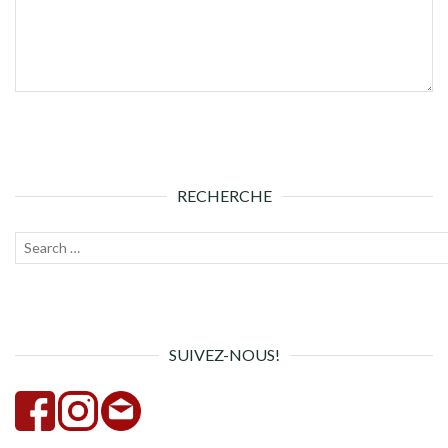
RECHERCHE
Recherche
Lanc
pour :
la
rech
SUIVEZ-NOUS!