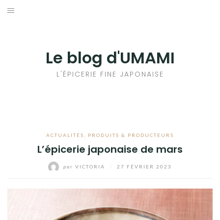
Aller
au
輸出手続きについて
contenu
LE GOÛT DU JAPON DANS VOTRE CUISINE
Le blog d'UMAMI
AU QUOTIDIEN
L'ÉPICERIE FINE JAPONAISE
ACTUALITÉS
,
PRODUITS & PRODUCTEURS
L’épicerie japonaise de mars
par
VICTORIA
/
27 FÉVRIER 2023