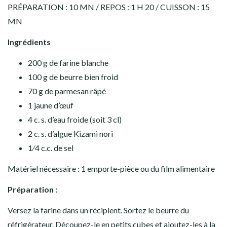
PRÉPARATION : 10 MN / REPOS : 1 H 20 / CUISSON : 15
MN
Ingrédients
200 g de farine blanche
100 g de beurre bien froid
70 g de parmesan râpé
1 jaune d’œuf
4 c. s. d’eau froide (soit 3 cl)
2 c. s. d’
algue Kizami nori
1⁄4 c.c. de sel
Matériel nécessaire : 1 emporte-pièce ou du film alimentaire
Préparation :
Versez la farine dans un récipient. Sortez le beurre du
réfrigérateur. Découpez-le en petits cubes et ajoutez-les à la