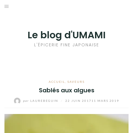
Aller
au
輸出手続きについて
contenu
LE GOÛT DU JAPON DANS VOTRE CUISINE
Le blog d'UMAMI
AU QUOTIDIEN
L'ÉPICERIE FINE JAPONAISE
ACCUEIL
,
SAVEURS
Sablés aux algues
par
LAUREBEGUIN
/
22 JUIN 2017
11 MARS 2019