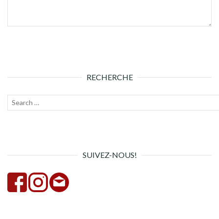
RECHERCHE
Recherche
Lanc
pour :
la
rech
SUIVEZ-NOUS!