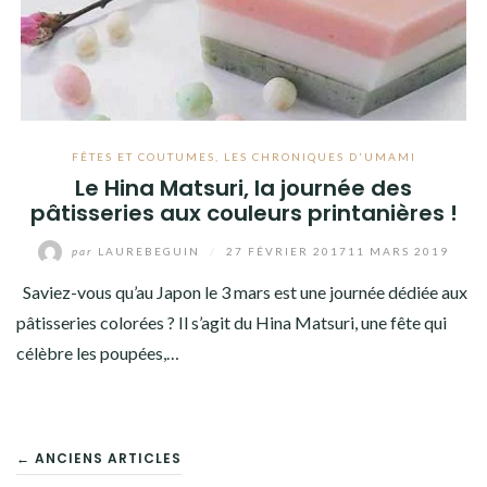
FÊTES ET COUTUMES
,
LES CHRONIQUES D'UMAMI
Le Hina Matsuri, la journée des
pâtisseries aux couleurs printanières !
par
LAUREBEGUIN
/
27 FÉVRIER 2017
11 MARS 2019
Saviez-vous qu’au Japon le 3 mars est une journée dédiée aux
pâtisseries colorées ? Il s’agit du Hina Matsuri, une fête qui
célèbre les poupées,…
NAVIGATION
← ANCIENS ARTICLES