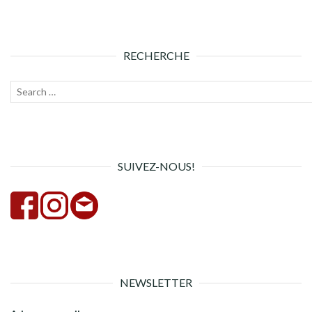
DES
ARTICLES
RECHERCHE
Recherche
Lanc
pour :
la
rech
SUIVEZ-NOUS!
NEWSLETTER