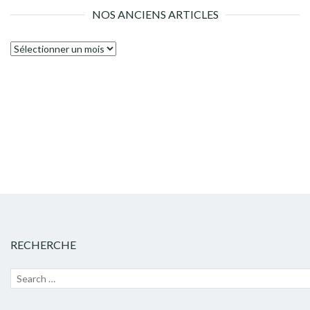
NOS ANCIENS ARTICLES
Nos
anciens
articles
RECHERCHE
Recherche
Lanc
pour :
la