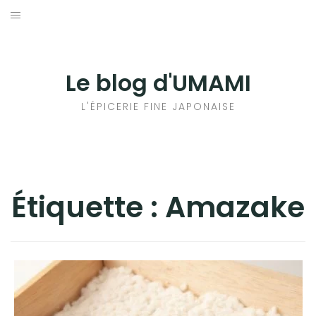
Aller
au
輸出手続きについて
contenu
LE GOÛT DU JAPON DANS VOTRE CUISINE
Le blog d'UMAMI
AU QUOTIDIEN
L'ÉPICERIE FINE JAPONAISE
Étiquette :
Amazake