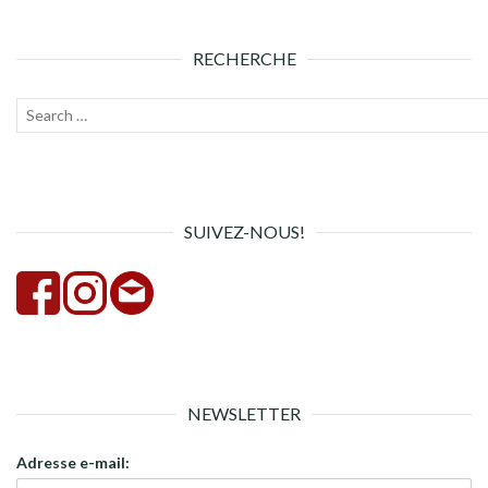
RECHERCHE
Recherche
Lanc
pour :
la
rech
SUIVEZ-NOUS!
NEWSLETTER
Adresse e-mail: