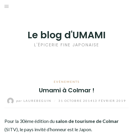
Aller
au
輸出手続きについて
contenu
LE GOÛT DU JAPON DANS VOTRE CUISINE
Le blog d'UMAMI
AU QUOTIDIEN
L'ÉPICERIE FINE JAPONAISE
EVÈNEMENTS
Umami à Colmar !
par
LAUREBEGUIN
/
31 OCTOBRE 2014
13 FÉVRIER 2019
Pour la 30ème édition du
salon de tourisme de Colmar
(SITV), le pays invité d’honneur est le Japon.