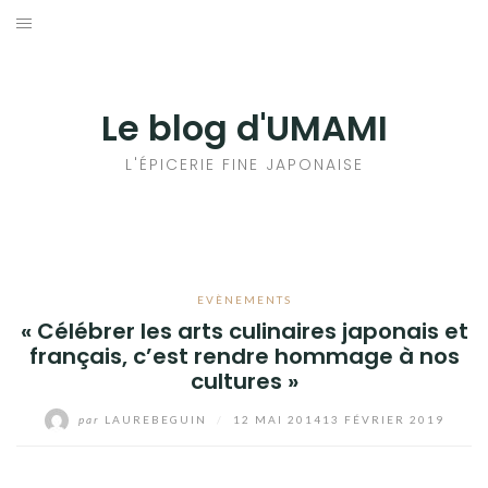
Aller
au
輸出手続きについて
contenu
LE GOÛT DU JAPON DANS VOTRE CUISINE
Le blog d'UMAMI
AU QUOTIDIEN
L'ÉPICERIE FINE JAPONAISE
EVÈNEMENTS
« Célébrer les arts culinaires japonais et
français, c’est rendre hommage à nos
cultures »
par
LAUREBEGUIN
/
12 MAI 2014
13 FÉVRIER 2019