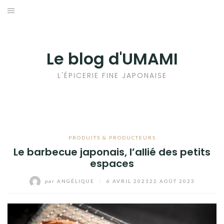
Aller
au
輸出手続きについて
contenu
LE GOÛT DU JAPON DANS VOTRE CUISINE
Le blog d'UMAMI
AU QUOTIDIEN
L'ÉPICERIE FINE JAPONAISE
PRODUITS & PRODUCTEURS
Le barbecue japonais, l’allié des petits
espaces
par
ANGÉLIQUE
/
6 AVRIL 2021
22 AOÛT 2023