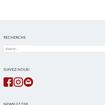
RECHERCHE
Recherche
Lanc
pour :
la
rech
SUIVEZ-NOUS!
NEWSLETTER