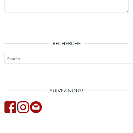
RECHERCHE
Recherche
Lanc
pour :
la
rech
SUIVEZ-NOUS!