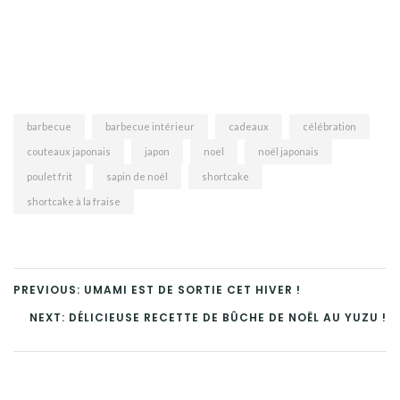
barbecue
barbecue intérieur
cadeaux
célébration
couteaux japonais
japon
noel
noël japonais
poulet frit
sapin de noël
shortcake
shortcake à la fraise
PREVIOUS: UMAMI EST DE SORTIE CET HIVER !
NEXT: DÉLICIEUSE RECETTE DE BÛCHE DE NOËL AU YUZU !