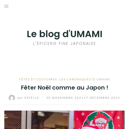
Aller
au
輸出手続きについて
contenu
LE GOÛT DU JAPON DANS VOTRE CUISINE
Le blog d'UMAMI
AU QUOTIDIEN
L'ÉPICERIE FINE JAPONAISE
FÊTES ET COUTUMES
,
LES CHRONIQUES D'UMAMI
Fêter Noël comme au Japon !
par
ESTELLE
/
30 NOVEMBRE 2021
17 DÉCEMBRE 2021