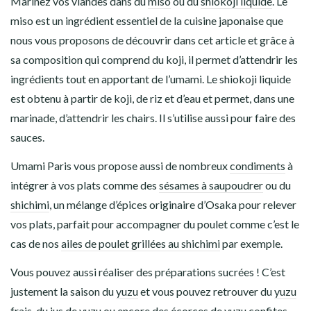
Marinez vos viandes dans du
miso
ou du
shiokoji liquide
. Le
miso est un ingrédient essentiel de la cuisine japonaise que
nous vous proposons de découvrir dans cet article et grâce à
sa composition qui comprend du koji, il permet d’attendrir les
ingrédients tout en apportant de l’umami. Le shiokoji liquide
est obtenu à partir de koji, de riz et d’eau et permet, dans une
marinade, d’attendrir les chairs. Il s’utilise aussi pour faire des
sauces.
Umami Paris vous propose aussi de nombreux
condiments
à
intégrer à vos plats comme des
sésames à saupoudrer
ou du
shichimi
, un mélange d’épices originaire d’Osaka pour relever
vos plats, parfait pour accompagner du poulet comme c’est le
cas de nos
ailes de poulet grillées au shichimi
par exemple.
Vous pouvez aussi réaliser des préparations sucrées ! C’est
justement la saison du
yuzu
et vous pouvez retrouver du
yuzu
frais
, du
jus de yuzu
ou encore des
écorces de yuzu confites