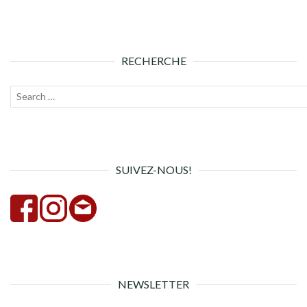
RECHERCHE
Recherche
Lanc
pour :
la
rech
SUIVEZ-NOUS!
NEWSLETTER