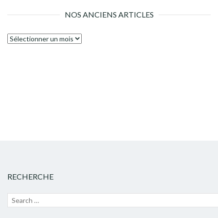
NOS ANCIENS ARTICLES
Nos
anciens
articles
RECHERCHE
Recherche
Lanc
pour :
la