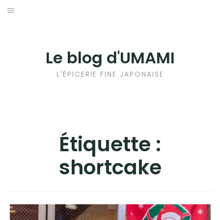
Aller
au
輸出手続きについて
contenu
LE GOÛT DU JAPON DANS VOTRE CUISINE
Le blog d'UMAMI
AU QUOTIDIEN
L'ÉPICERIE FINE JAPONAISE
Étiquette :
shortcake