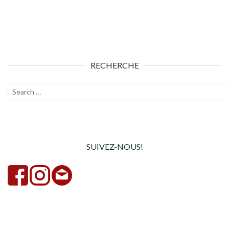
RECHERCHE
Recherche
Lanc
pour :
la
rech
SUIVEZ-NOUS!