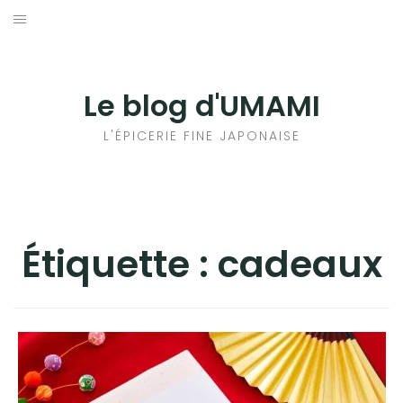
Aller
au
輸出手続きについて
contenu
LE GOÛT DU JAPON DANS VOTRE CUISINE
Le blog d'UMAMI
AU QUOTIDIEN
L'ÉPICERIE FINE JAPONAISE
Étiquette :
cadeaux