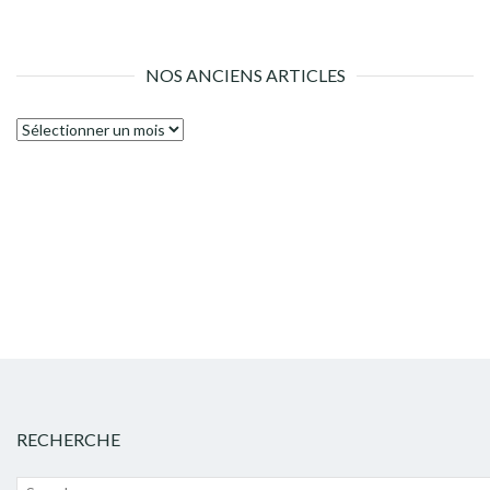
NOS ANCIENS ARTICLES
Nos
anciens
articles
RECHERCHE
Recherche
Lanc