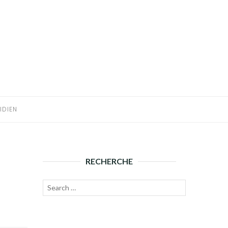
IDIEN
RECHERCHE
Recherche
Lancer
pour :
la
recherche