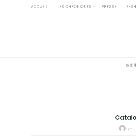
Aller
ACCUEIL
LES CHRONIQUES
PRESSE
E-S
au
輸出手続きについて
contenu
LE GOÛT DU JAPON DANS VOTRE CUISINE
AU QUOTIDIEN
輸出
Catal
par