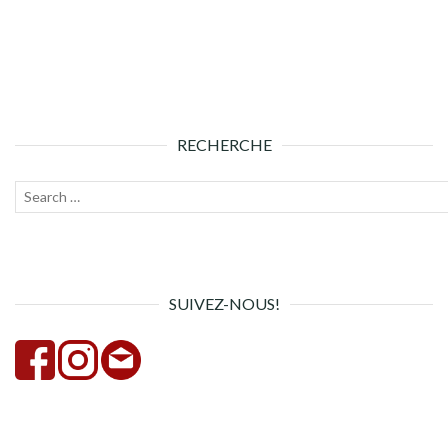
RECHERCHE
Recherche
Lanc
pour :
la
rech
SUIVEZ-NOUS!