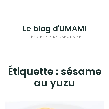
Aller
au
輸出手続きについて
contenu
LE GOÛT DU JAPON DANS VOTRE CUISINE
Le blog d'UMAMI
AU QUOTIDIEN
L'ÉPICERIE FINE JAPONAISE
Étiquette :
sésame
au yuzu