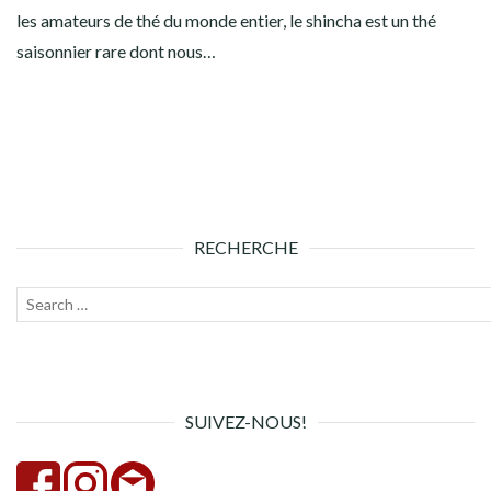
les amateurs de thé du monde entier, le shincha est un thé
saisonnier rare dont nous…
RECHERCHE
Recherche
Lanc
pour :
la
rech
SUIVEZ-NOUS!