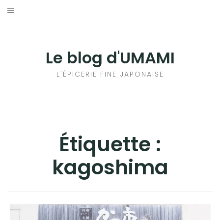
Aller
au
輸出手続きについて
contenu
LE GOÛT DU JAPON DANS VOTRE CUISINE
Le blog d'UMAMI
AU QUOTIDIEN
L'ÉPICERIE FINE JAPONAISE
Étiquette :
kagoshima