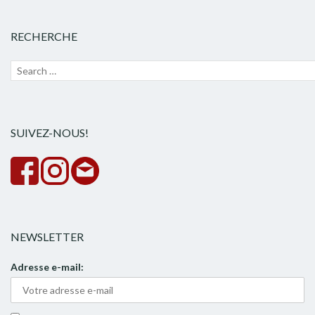
RECHERCHE
Recherche
Lanc
pour :
la
rech
SUIVEZ-NOUS!
NEWSLETTER
Adresse e-mail: