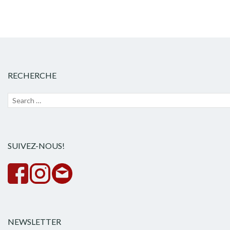
RECHERCHE
Recherche
Lanc
pour :
la
rech
SUIVEZ-NOUS!
NEWSLETTER