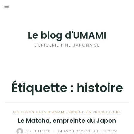
Aller
au
輸出手続きについて
contenu
LE GOÛT DU JAPON DANS VOTRE CUISINE
Le blog d'UMAMI
AU QUOTIDIEN
L'ÉPICERIE FINE JAPONAISE
Étiquette :
histoire
LES CHRONIQUES D'UMAMI
,
PRODUITS & PRODUCTEURS
Le Matcha, empreinte du Japon
par
JULIETTE
/
24 AVRIL 2025
13 JUILLET 2026