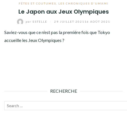
FÊTES ET COUTUMES
,
LES CHRONIQUES D'UMAMI
Le Japon aux Jeux Olympiques
par
ESTELLE
/
29 JUILLET 2021
16 AOÛT 2021
Saviez-vous que ce n’est pas la première fois que Tokyo
accueille les Jeux Olympiques ?
RECHERCHE
Recherche
Lanc
pour :
la
rech