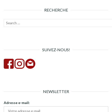
RECHERCHE
Recherche
Lanc
pour :
la
rech
SUIVEZ-NOUS!
NEWSLETTER
Adresse e-mail: