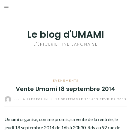
Aller
au
輸出手続きについて
contenu
LE GOÛT DU JAPON DANS VOTRE CUISINE
Le blog d'UMAMI
AU QUOTIDIEN
L'ÉPICERIE FINE JAPONAISE
EVÈNEMENTS
Vente Umami 18 septembre 2014
par
LAUREBEGUIN
/
11 SEPTEMBRE 2014
13 FÉVRIER 2019
Umami organise, comme promis, sa vente de la rentrée, le
jeudi 18 septembre 2014 de 16h à 20h30. Rdv au 92 rue de