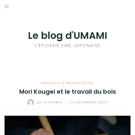
Aller
au
輸出手続きについて
contenu
LE GOÛT DU JAPON DANS VOTRE CUISINE
Le blog d'UMAMI
AU QUOTIDIEN
L'ÉPICERIE FINE JAPONAISE
PRODUITS & PRODUCTEURS
Mori Kougei et le travail du bois
par
VICTORIA
/
21 DÉCEMBRE 2023