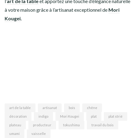
l’
art de la table
et apportez une touche d’élégance naturelle
à votre maison grâce à l’artisanat exceptionnel de
Mori
Kougei
.
art de la table
artisanat
bois
chêne
décoration
indigo
Mori Kougei
plat
plat strié
plateau
producteur
tokushima
travail du bois
umami
vaisselle