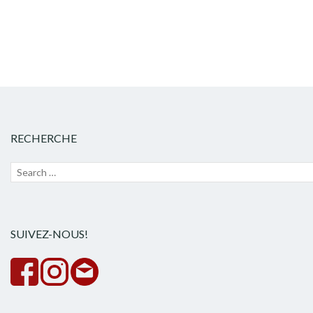
RECHERCHE
Recherche
Lanc
pour :
la
rech
SUIVEZ-NOUS!