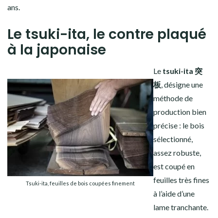
ans.
Le tsuki-ita, le contre plaqué
à la japonaise
Le
tsuki-ita 突
板
, désigne une
méthode de
production bien
précise : le bois
sélectionné,
assez robuste,
est coupé en
feuilles très fines
Tsuki-ita, feuilles de bois coupées finement
à l’aide d’une
lame tranchante.